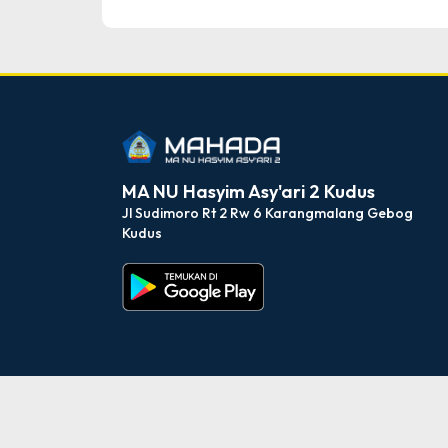
dibuat oleh rrdigital.id
MA NU Hasyim Asy'ari 2 Kudus
Jl Sudimoro Rt 2 Rw 6 Karangmalang Gebog
Kudus
M