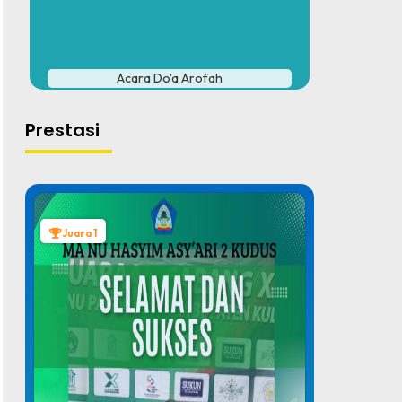
#
Acara Do'a Arofah
Prestasi
Juara 1