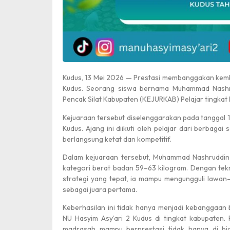
Kudus, 13 Mei 2026 — Prestasi membanggakan kemba
Kudus. Seorang siswa bernama
Muhammad Nashr
Pencak Silat Kabupaten (KEJURKAB) Pelajar tingkat
Kejuaraan tersebut diselenggarakan pada tanggal 
Kudus
. Ajang ini diikuti oleh pelajar dari berbag
berlangsung ketat dan kompetitif.
Dalam kejuaraan tersebut, Muhammad Nashruddin 
kategori berat badan 59–63 kilogram. Dengan tekn
strategi yang tepat, ia mampu mengungguli lawan-
sebagai juara pertama.
Keberhasilan ini tidak hanya menjadi kebanggaan
NU Hasyim Asy’ari 2 Kudus di tingkat kabupaten. 
madrasah mampu berprestasi tidak hanya di bid