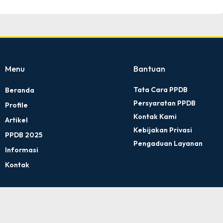
Menu
Bantuan
Tata Cara PPDB
Beranda
Persyaratan PPDB
Profile
Kontak Kami
Artikel
Kebijakan Privasi
PPDB 2025
Pengaduan Layanan
Informasi
Kontak
A NU Hasyim Asy'ari 2 Kudus © All rights reserved
by sidojoyo.