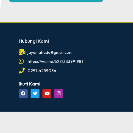
Hubungi Kami
jayamahada@gmail.com
https://wa.me/6281333991981
0291-4259036
Ikuti Kami
id