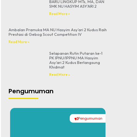
BARU LINGKUP MTs, MA, DAN
SMK NU HASYIM ASY’ARI 2
Read More »
Ambalan Pramuka MA NU Hasyim Asy’ari 2 Kudus Raih
Prestasi di Gebog Scout Competition IV
Read More »
Selapanan Rutin Putaran ke-1
PK IPNU/IPPNU MA Hasyim
Asy’ari 2 Kudus Berlangsung
Khidmat
Read More »
Pengumuman
Pengumuman