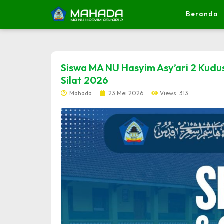
Beranda
dibuat oleh rrdigital.id
Siswa MA NU Hasyim Asy’ari 2 Kudus
Silat 2026
Mahada
23 Mei 2026
Views: 313