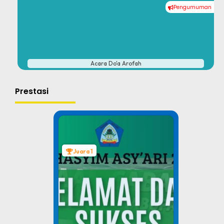
Pengumuman
#
Acara Do'a Arofah
Prestasi
Juara 1