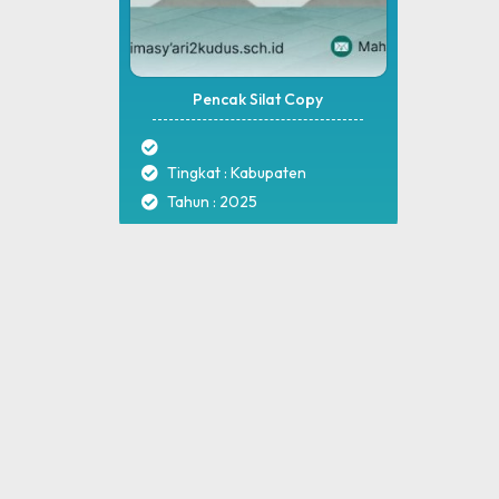
Pencak Silat Copy
Tingkat : Kabupaten
Tahun : 2025
MA NU Hasyim Asy'ari 2 Kudus © All rights reserved
by
sidojoyo.id
Download App Web Sekolah
Nikmati Cara Mudah dan Menyenangkan Ketika Membaca Buku, Update
Informasi Sekolah Hanya Dalam Genggaman