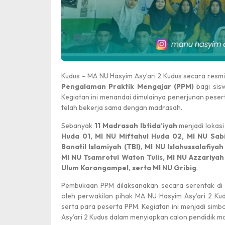
Kudus – MA NU Hasyim Asy’ari 2 Kudus secara res
Pengalaman Praktik Mengajar (PPM)
bagi sis
Kegiatan ini menandai dimulainya penerjunan peser
telah bekerja sama dengan madrasah.
Sebanyak
11 Madrasah Ibtida’iyah
menjadi lokasi
Huda 01, MI NU Miftahul Huda 02, MI NU Sabil
Banatil Islamiyah (TBI), MI NU Islahussalafiy
MI NU Tsamrotul Waton Tulis, MI NU Azzariyah
Ulum Karangampel, serta MI NU Gribig
.
Pembukaan PPM dilaksanakan secara serentak di 
oleh perwakilan pihak MA NU Hasyim Asy’ari 2 Ku
serta para peserta PPM. Kegiatan ini menjadi si
Asy’ari 2 Kudus dalam menyiapkan calon pendidik 