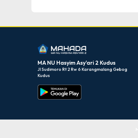
dibuat oleh rrdigital.id
MA NU Hasyim Asy'ari 2 Kudus
Jl Sudimoro Rt 2 Rw 6 Karangmalang Gebog
Kudus
M