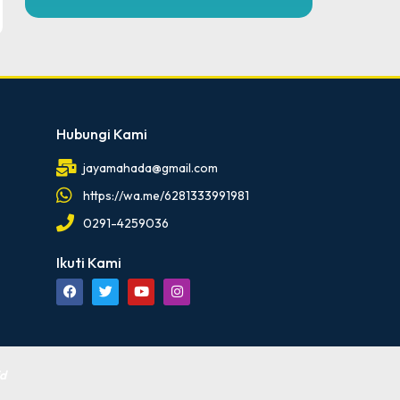
Hubungi Kami
jayamahada@gmail.com
https://wa.me/6281333991981
0291-4259036
Ikuti Kami
id