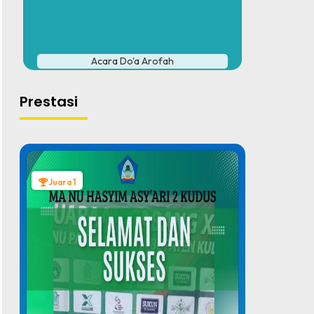
#
Acara Do'a Arofah
Prestasi
Juara 1