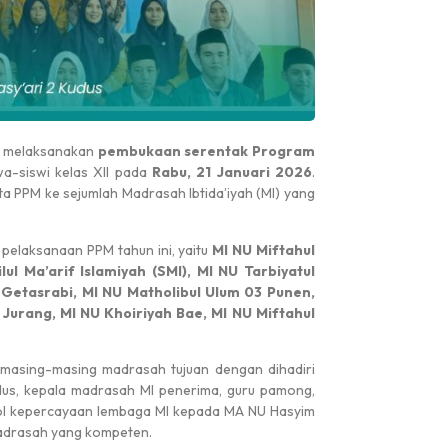
mi melaksanakan
pembukaan serentak Program
wa-siswi kelas XII pada
Rabu, 21 Januari 2026
.
ta PPM ke sejumlah Madrasah Ibtida’iyah (MI) yang
 pelaksanaan PPM tahun ini, yaitu
MI NU Miftahul
ul Ma’arif Islamiyah (SMI), MI NU Tarbiyatul
ah Getasrabi, MI NU Matholibul Ulum 03 Punen,
 Jurang, MI NU Khoiriyah Bae, MI NU Miftahul
masing-masing madrasah tujuan dengan dihadiri
dus, kepala madrasah MI penerima, guru pamong,
mbol kepercayaan lembaga MI kepada MA NU Hasyim
madrasah yang kompeten.