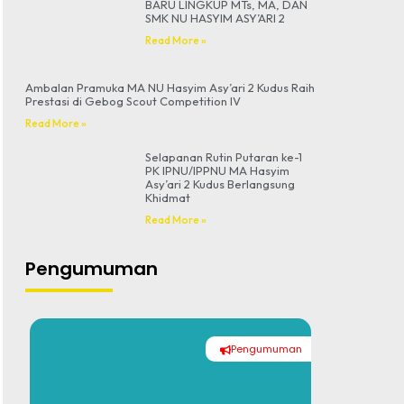
BARU LINGKUP MTs, MA, DAN
SMK NU HASYIM ASY’ARI 2
Read More »
Ambalan Pramuka MA NU Hasyim Asy’ari 2 Kudus Raih
Prestasi di Gebog Scout Competition IV
Read More »
Selapanan Rutin Putaran ke-1
PK IPNU/IPPNU MA Hasyim
Asy’ari 2 Kudus Berlangsung
Khidmat
Read More »
Pengumuman
Pengumuman