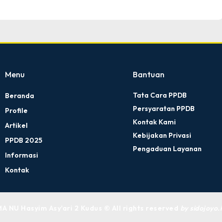
Menu
Bantuan
Tata Cara PPDB
Beranda
Persyaratan PPDB
Profile
Kontak Kami
Artikel
Kebijakan Privasi
PPDB 2025
Pengaduan Layanan
Informasi
Kontak
A NU Hasyim Asy'ari 2 Kudus © All rights reserved
by sidojoyo.