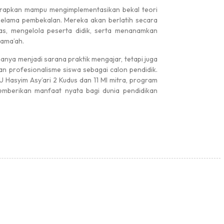
iharapkan mampu mengimplementasikan bekal teori
selama pembekalan. Mereka akan berlatih secara
las, mengelola peserta didik, serta menanamkan
Jama’ah.
nya menjadi sarana praktik mengajar, tetapi juga
n profesionalisme siswa sebagai calon pendidik.
Hasyim Asy’ari 2 Kudus dan 11 MI mitra, program
emberikan manfaat nyata bagi dunia pendidikan