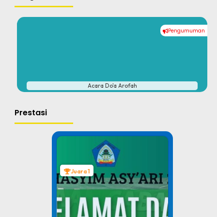
Pengumuman
#
Acara Do'a Arofah
Prestasi
Juara 1