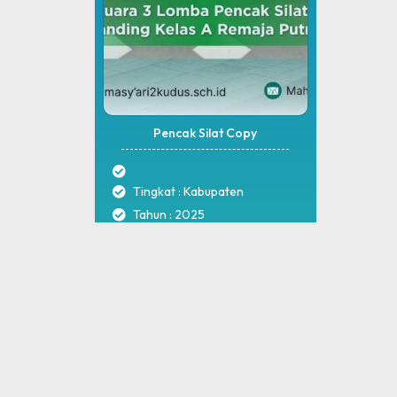
Pencak Silat Copy
Tingkat : Kabupaten
Tahun : 2025
MA NU Hasyim Asy'ari 2 Kudus © All rights reserved
by
sidojoyo.id
Download App Web Sekolah
Nikmati Cara Mudah dan Menyenangkan Ketika Membaca Buku, Update