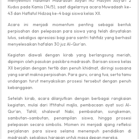
menyelimuti halaman Madrasah Aliyah NU Hasyim Asy’ari 2
Kudus pada Kamis (14/5), saat digelarnya acara Muwadaah ke-
43 dan Haflatul Hidzaq ke-4 bagi siswa kelas XII.
Acara ini menjadi momentum penting sebagai bentuk
perpisahan dan pelepasan para siswa yang telah dinyatakan
lulus, sekaligus apresiasi bagi para santri tahfidz yang berhasil
menyelesaikan hafalan 30 juz Al-Qur’an.
Kegiatan diawali dengan kirab yang berlangsung meriah,
dipimpin oleh pasukan paskibra madrasah. Barisan siswa kelas
XII berjalan dengan tertib dan penuh khidmat, diiringi suasana
yang sarat makna perpisahan. Para guru, orang tua, serta tamu
undangan turut menyaksikan prosesi tersebut dengan penuh
kebanggaan.
Setelah kirab, acara dilanjutkan dengan berbagai rangkaian
kegiatan, mulai dari Iftitahul majlis, pembacaan ayat suci Al-
Qur’an, Tahlil, shalawat Nabi, pembaiatan, sungkeman,
sambutan-sambutan, penampilan siswa, hingga prosesi
pelepasan secara simbolis. Momen ini menjadi ajang refleksi
perjalanan para siswa selama menempuh pendidikan di
madrasah, sekaligus harapan untuk masa depan mereka.