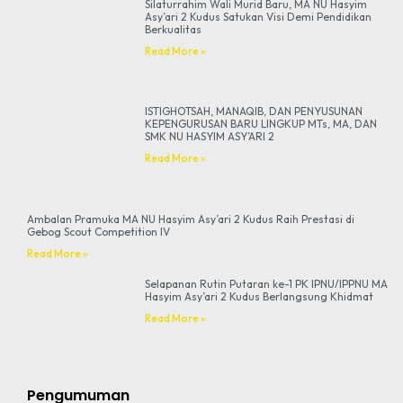
Silaturrahim Wali Murid Baru, MA NU Hasyim
Asy’ari 2 Kudus Satukan Visi Demi Pendidikan
Berkualitas
Read More »
ISTIGHOTSAH, MANAQIB, DAN PENYUSUNAN
KEPENGURUSAN BARU LINGKUP MTs, MA, DAN
SMK NU HASYIM ASY’ARI 2
Read More »
Ambalan Pramuka MA NU Hasyim Asy’ari 2 Kudus Raih Prestasi di
Gebog Scout Competition IV
Read More »
Selapanan Rutin Putaran ke-1 PK IPNU/IPPNU MA
Hasyim Asy’ari 2 Kudus Berlangsung Khidmat
Read More »
Pengumuman