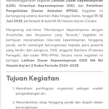
menyelenggarakan kegiatan
Latihan Dasar Kepemimpinan
(LDK)
,
Orientasi Kepemimpinan (OK)
, dan
Pelatihan
Pengelolaan Dewan Ambalan (PPDA)
. Kegiatan ini
berlangsung selama dua hari, Rabu hingga Kamis, tanggal
11–12
Juni 2025
, bertempat di Aula MA NU Hasyim Asy’ari 2 Kudus.
Mengusung sub-tema
“Membangun Kepemimpinan dengan
Kreativitas dan Kerjasama yang Terarah,”
kegiatan ini
bertujuan menanamkan nilai-nilai kepemimpinan, tanggung
jawab, serta semangat berorganisasi kepada para peserta
yang terdiri dari pengurus OSIS, anggota Bantara (Pramuka
Penegak), dan kader IPNU-IPPNU. Secara resmi, kegiatan ini
bertajuk
Latihan Dasar Kepemimpinan OSIS MA NU
Hasyim Asy’ari 2 Kudus Periode 2024–2025
.
Tujuan Kegiatan
Memahami pentingnya organisasi sebagai wadah
pengembangan diri.
Menumbuhkan sikap tanggung jawab dan disiplin dalam
berorganisasi.