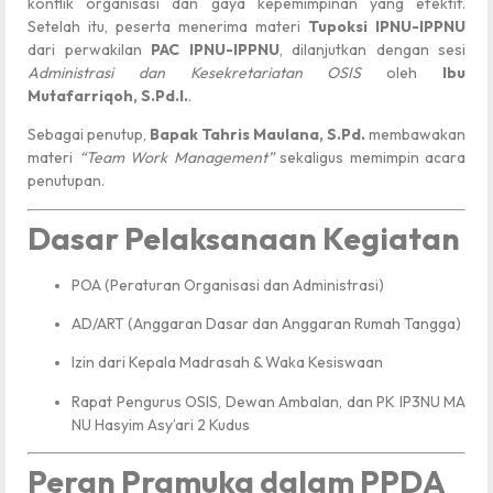
konflik organisasi dan gaya kepemimpinan yang efektif.
Setelah itu, peserta menerima materi
Tupoksi IPNU-IPPNU
dari perwakilan
PAC IPNU-IPPNU
, dilanjutkan dengan sesi
Administrasi dan Kesekretariatan OSIS
oleh
Ibu
Mutafarriqoh, S.Pd.I.
.
Sebagai penutup,
Bapak Tahris Maulana, S.Pd.
membawakan
materi
“Team Work Management”
sekaligus memimpin acara
penutupan.
Dasar Pelaksanaan Kegiatan
POA (Peraturan Organisasi dan Administrasi)
AD/ART (Anggaran Dasar dan Anggaran Rumah Tangga)
Izin dari Kepala Madrasah & Waka Kesiswaan
Rapat Pengurus OSIS, Dewan Ambalan, dan PK IP3NU MA
NU Hasyim Asy’ari 2 Kudus
Peran Pramuka dalam PPDA