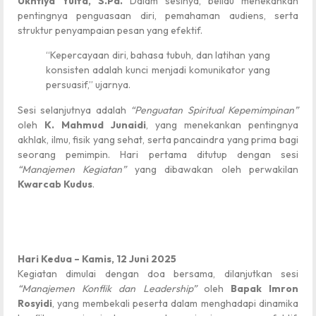
Ukhtiya Yulfa, S.Pd.
Dalam sesinya, beliau menekankan
pentingnya penguasaan diri, pemahaman audiens, serta
struktur penyampaian pesan yang efektif.
“Kepercayaan diri, bahasa tubuh, dan latihan yang
konsisten adalah kunci menjadi komunikator yang
persuasif,” ujarnya.
Sesi selanjutnya adalah
“Penguatan Spiritual Kepemimpinan”
oleh
K. Mahmud Junaidi
, yang menekankan pentingnya
akhlak, ilmu, fisik yang sehat, serta pancaindra yang prima bagi
seorang pemimpin. Hari pertama ditutup dengan sesi
“Manajemen Kegiatan”
yang dibawakan oleh perwakilan
Kwarcab Kudus
.
Hari Kedua – Kamis, 12 Juni 2025
Kegiatan dimulai dengan doa bersama, dilanjutkan sesi
“Manajemen Konflik dan Leadership”
oleh
Bapak Imron
Rosyidi
, yang membekali peserta dalam menghadapi dinamika