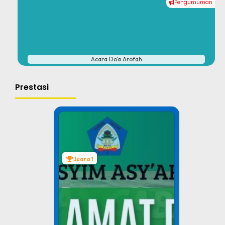
Pengumuman
#
Acara Do'a Arofah
Prestasi
Juara 1