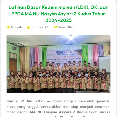
dibuat oleh rrdigital.id
Latihan Dasar Kepemimpinan (LDK), OK, dan
PPDA MA NU Hasyim Asy’ari 2 Kudus Tahun
2024–2025
Mahada
12 Juni 2025
Views: 848
Kudus, 12 Juni 2025
— Dalam rangka mencetak generasi
muda yang unggul, berkarakter, dan siap menjadi pemimpin
masa depan,
MA NU Hasyim Asy’ari 2 Kudus
telah sukses