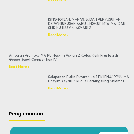
ISTIGHOTSAH, MANAQIB, DAN PENYUSUNAN
KEPENGURUSAN BARU LINGKUP MTs, MA, DAN
SMK NU HASYIM ASY’ARI 2
Read More »
Ambalan Pramuka MA NU Hasyim Asy’ari 2 Kudus Raih Prestasi di
Gebog Scout Competition IV
Read More »
Selapanan Rutin Putaran ke-1 PK IPNU/IPPNU MA
Hasyim Asy’ari 2 Kudus Berlangsung Khidmat
Read More »
Pengumuman