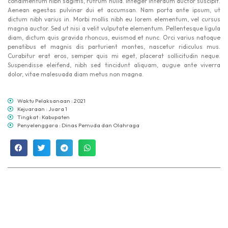
condimentum nibh sagittis, rutrum nulla. Integer interdum auctor suscipit.
Aenean egestas pulvinar dui et accumsan. Nam porta ante ipsum, ut
dictum nibh varius in. Morbi mollis nibh eu lorem elementum, vel cursus
magna auctor. Sed ut nisi a velit vulputate elementum. Pellentesque ligula
diam, dictum quis gravida rhoncus, euismod et nunc. Orci varius natoque
penatibus et magnis dis parturient montes, nascetur ridiculus mus.
Curabitur erat eros, semper quis mi eget, placerat sollicitudin neque.
Suspendisse eleifend, nibh sed tincidunt aliquam, augue ante viverra
dolor, vitae malesuada diam metus non magna.
Waktu Pelaksanaan : 2021
Kejuaraan : Juara 1
Tingkat : Kabupaten
Penyelenggara : Dinas Pemuda dan Olahraga
MA NU Hasyim Asy'ari 2 Kudus © All rights reserved
by
sidojoyo.id