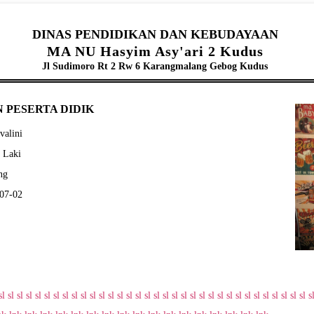
DINAS PENDIDIKAN DAN KEBUDAYAAN
MA NU Hasyim Asy'ari 2 Kudus
Jl Sudimoro Rt 2 Rw 6 Karangmalang Gebog Kudus
 PESERTA DIDIK
valini
- Laki
ng
-07-02
sl
sl
sl
sl
sl
sl
sl
sl
sl
sl
sl
sl
sl
sl
sl
sl
sl
sl
sl
sl
sl
sl
sl
sl
sl
sl
sl
sl
sl
sl
sl
sl
sl
sl
s