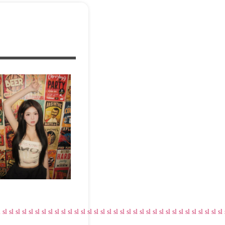
l
sl
sl
sl
sl
sl
sl
sl
sl
sl
sl
sl
sl
sl
sl
sl
sl
sl
sl
sl
sl
sl
sl
sl
sl
sl
sl
sl
sl
sl
sl
sl
sl
sl
sl