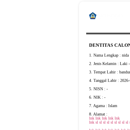
DENTITAS CALON
1. Nama Lengkap : nida 
2. Jenis Kelamin : Laki 
3. Tempat Lahir : bandu
4. Tanggal Lahir : 2026
5. NISN : -
6. NIK : -
7. Agama : Islam
8. Alamat :
lnk
lnk
lnk
lnk
lnk
lnk
sl
sl
sl
sl
sl
sl
sl
sl
sl