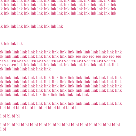
nk
lnk
lnk
lnk
lnk
lnk
lnk
lnk
lnk
lnk
lnk
lnk
lnk
lnk
lnk
lnk
lnk
lnk
nk
lnk
lnk
lnk
lnk
lnk
lnk
lnk
lnk
lnk
lnk
lnk
lnk
lnk
lnk
lnk
lnk
lnk
nk
lnk
lnk
lnk
lnk
lnk
lnk
lnk
lnk
lnk
lnk
lnk
lnk
lnk
lnk
lnk
lnk
lnk
nk
lnk
lnk
lnk
lnk
lnk
lnk
lnk
lnk
lnk
lnk
lnk
lnk
lnk
lnk
lnk
lnk
lnk
nk
lnk
lnk
lnk
lnk
lnk
lnk
lnk
lnk
lnk
nk
lnk
lnk
lnk
nk
link
link
link
link
link
link
link
link
link
link
link
link
link
link
link
nk
link
link
link
link
link
link
link
link
link
seo
seo
seo
seo
seo
seo
seo
eo
seo
seo
seo
seo
seo
seo
seo
seo
seo
seo
seo
seo
seo
seo
seo
seo
seo
eo
seo
seo
lnk
lnk
lnk
lnk
lnk
lnk
lnk
lnk
lnk
lnk
lnk
lnk
lnk
link
link
nk
link
link
link
link
link
link
nk
link
link
link
link
link
link
link
link
link
link
link
link
link
link
link
nk
link
link
link
link
link
link
link
link
link
link
link
link
link
link
link
nk
link
link
link
link
link
link
link
link
link
link
link
link
link
link
link
nk
link
link
link
link
link
link
link
link
link
link
link
link
link
link
link
nk
link
link
link
link
lnk
link
link
link
link
link
link
nk
link
link
link
link
link
link
link
link
link
link
link
link
link
link
link
l
bl
bl
bl
bl
bl
bl
bl
bl
bl
bl
bl
bl
bl
bl
bl
bl
bl
l
bl
bl
bl
bl
l
bl
bl
bl
bl
bl
bl
bl
bl
bl
bl
bl
bl
bl
bl
bl
bl
bl
bl
bl
bl
bl
bl
bl
bl
bl
bl
l
bl