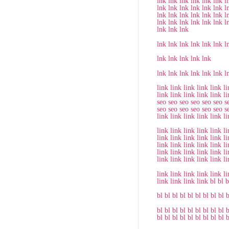
lnk
lnk
lnk
lnk
lnk
lnk
l
lnk
lnk
lnk
lnk
lnk
lnk
l
lnk
lnk
lnk
lnk
lnk
lnk
l
lnk
lnk
lnk
lnk
lnk
lnk
l
lnk
lnk
lnk
lnk
lnk
lnk
lnk
lnk
lnk
l
lnk
lnk
lnk
lnk
lnk
lnk
lnk
lnk
lnk
lnk
lnk
l
link
link
link
link
link
li
link
link
link
link
link
li
seo
seo
seo
seo
seo
seo
s
seo
seo
seo
seo
seo
seo
s
link
link
link
link
link
li
link
link
link
link
link
li
link
link
link
link
link
li
link
link
link
link
link
li
link
link
link
link
link
li
link
link
link
link
link
li
link
link
link
link
link
li
link
link
link
link
bl
bl
b
bl
bl
bl
bl
bl
bl
bl
bl
bl
b
bl
bl
bl
bl
bl
bl
bl
bl
bl
b
bl
bl
bl
bl
bl
bl
bl
bl
bl
b