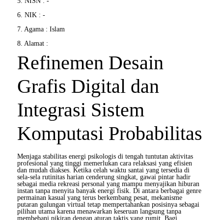
5. NISN : -
6. NIK : -
7. Agama : Islam
8. Alamat :
Refinemen Desain
Grafis Digital dan
Integrasi Sistem
Komputasi Probabilitas
Menjaga stabilitas energi psikologis di tengah tuntutan aktivitas
profesional yang tinggi memerlukan cara relaksasi yang efisien
dan mudah diakses. Ketika celah waktu santai yang tersedia di
sela-sela rutinitas harian cenderung singkat, gawai pintar hadir
sebagai media rekreasi personal yang mampu menyajikan hiburan
instan tanpa menyita banyak energi fisik. Di antara berbagai genre
permainan kasual yang terus berkembang pesat, mekanisme
putaran gulungan virtual tetap mempertahankan posisinya sebagai
pilihan utama karena menawarkan keseruan langsung tanpa
membebani pikiran dengan aturan taktis yang rumit. Bagi