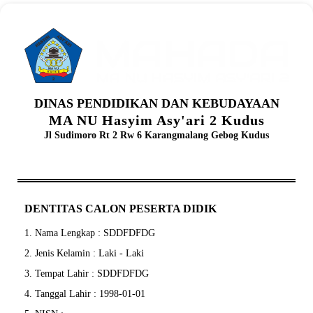
DINAS PENDIDIKAN DAN KEBUDAYAAN
MA NU Hasyim Asy'ari 2 Kudus
Jl Sudimoro Rt 2 Rw 6 Karangmalang Gebog Kudus
DENTITAS CALON PESERTA DIDIK
1. Nama Lengkap : SDDFDFDG
2. Jenis Kelamin : Laki - Laki
3. Tempat Lahir : SDDFDFDG
4. Tanggal Lahir : 1998-01-01