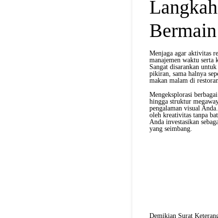
Langkah
Bermain 
Menjaga agar aktivitas r
manajemen waktu serta ko
Sangat disarankan untuk 
pikiran, sama halnya sep
makan malam di restoran 
Mengeksplorasi berbagai 
hingga struktur megaway
pengalaman visual Anda. 
oleh kreativitas tanpa b
Anda investasikan sebag
yang seimbang.
Demikian Surat Keterang