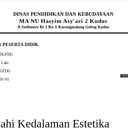
DINAS PENDIDIKAN DAN KEBUDAYAAN
MA NU Hasyim Asy'ari 2 Kudus
Jl Sudimoro Rt 2 Rw 6 Karangmalang Gebog Kudus
 PESERTA DIDIK
DFDGFDG
- Laki
FDGFDG
-01-01
ahi Kedalaman Estetika