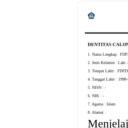
DENTITAS CALON
1. Nama Lengkap : F
2. Jenis Kelamin : Laki 
3. Tempat Lahir : FD
4. Tanggal Lahir : 1998
5. NISN : -
6. NIK : -
7. Agama : Islam
8. Alamat :
Menjelaj