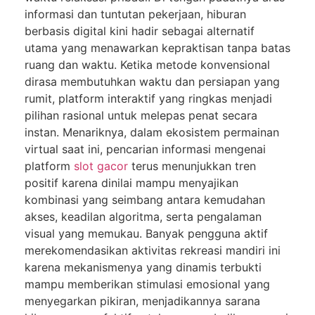
informasi dan tuntutan pekerjaan, hiburan
berbasis digital kini hadir sebagai alternatif
utama yang menawarkan kepraktisan tanpa batas
ruang dan waktu. Ketika metode konvensional
dirasa membutuhkan waktu dan persiapan yang
rumit, platform interaktif yang ringkas menjadi
pilihan rasional untuk melepas penat secara
instan. Menariknya, dalam ekosistem permainan
virtual saat ini, pencarian informasi mengenai
platform
slot gacor
terus menunjukkan tren
positif karena dinilai mampu menyajikan
kombinasi yang seimbang antara kemudahan
akses, keadilan algoritma, serta pengalaman
visual yang memukau. Banyak pengguna aktif
merekomendasikan aktivitas rekreasi mandiri ini
karena mekanismenya yang dinamis terbukti
mampu memberikan stimulasi emosional yang
menyegarkan pikiran, menjadikannya sarana