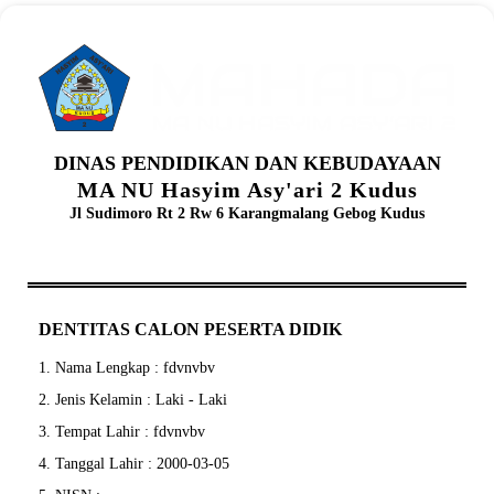
DINAS PENDIDIKAN DAN KEBUDAYAAN
MA NU Hasyim Asy'ari 2 Kudus
Jl Sudimoro Rt 2 Rw 6 Karangmalang Gebog Kudus
DENTITAS CALON PESERTA DIDIK
1. Nama Lengkap : fdvnvbv
2. Jenis Kelamin : Laki - Laki
3. Tempat Lahir : fdvnvbv
4. Tanggal Lahir : 2000-03-05