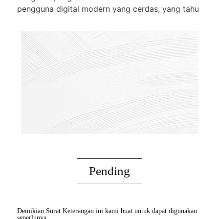
pengguna digital modern yang cerdas, yang tahu
Pending
Demikian Surat Keterangan ini kami buat untuk dapat digunakan
seperlunya.