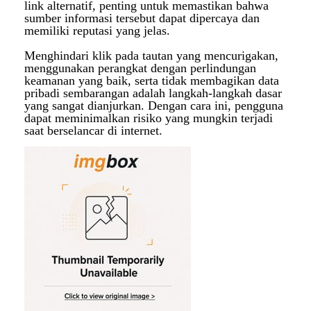
link alternatif, penting untuk memastikan bahwa
sumber informasi tersebut dapat dipercaya dan
memiliki reputasi yang jelas.
Menghindari klik pada tautan yang mencurigakan,
menggunakan perangkat dengan perlindungan
keamanan yang baik, serta tidak membagikan data
pribadi sembarangan adalah langkah-langkah dasar
yang sangat dianjurkan. Dengan cara ini, pengguna
dapat meminimalkan risiko yang mungkin terjadi
saat berselancar di internet.