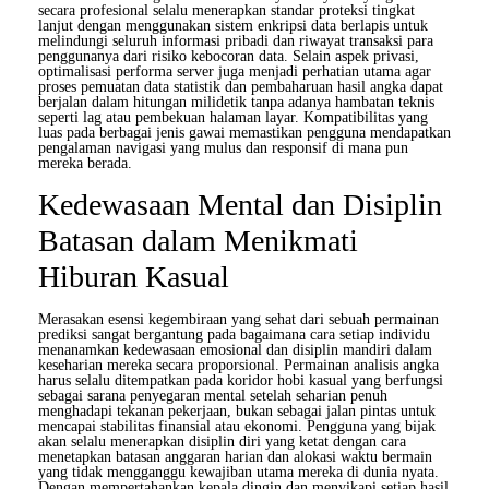
secara profesional selalu menerapkan standar proteksi tingkat
lanjut dengan menggunakan sistem enkripsi data berlapis untuk
melindungi seluruh informasi pribadi dan riwayat transaksi para
penggunanya dari risiko kebocoran data. Selain aspek privasi,
optimalisasi performa server juga menjadi perhatian utama agar
proses pemuatan data statistik dan pembaharuan hasil angka dapat
berjalan dalam hitungan milidetik tanpa adanya hambatan teknis
seperti lag atau pembekuan halaman layar. Kompatibilitas yang
luas pada berbagai jenis gawai memastikan pengguna mendapatkan
pengalaman navigasi yang mulus dan responsif di mana pun
mereka berada.
Kedewasaan Mental dan Disiplin
Batasan dalam Menikmati
Hiburan Kasual
Merasakan esensi kegembiraan yang sehat dari sebuah permainan
prediksi sangat bergantung pada bagaimana cara setiap individu
menanamkan kedewasaan emosional dan disiplin mandiri dalam
keseharian mereka secara proporsional. Permainan analisis angka
harus selalu ditempatkan pada koridor hobi kasual yang berfungsi
sebagai sarana penyegaran mental setelah seharian penuh
menghadapi tekanan pekerjaan, bukan sebagai jalan pintas untuk
mencapai stabilitas finansial atau ekonomi. Pengguna yang bijak
akan selalu menerapkan disiplin diri yang ketat dengan cara
menetapkan batasan anggaran harian dan alokasi waktu bermain
yang tidak mengganggu kewajiban utama mereka di dunia nyata.
Dengan mempertahankan kepala dingin dan menyikapi setiap hasil