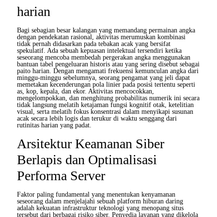
harian
Bagi sebagian besar kalangan yang memandang permainan angka
dengan pendekatan rasional, aktivitas merumuskan kombinasi
tidak pernah didasarkan pada tebakan acak yang bersifat
spekulatif. Ada sebuah kepuasan intelektual tersendiri ketika
seseorang mencoba membedah pergerakan angka menggunakan
bantuan tabel pengeluaran historis atau yang sering disebut sebagai
paito harian. Dengan mengamati frekuensi kemunculan angka dari
minggu-minggu sebelumnya, seorang pengamat yang jeli dapat
memetakan kecenderungan pola linier pada posisi tertentu seperti
as, kop, kepala, dan ekor. Aktivitas mencocokkan,
mengelompokkan, dan menghitung probabilitas numerik ini secara
tidak langsung melatih ketajaman fungsi kognitif otak, ketelitian
visual, serta melatih fokus konsentrasi dalam menyikapi susunan
acak secara lebih logis dan terukur di waktu senggang dari
rutinitas harian yang padat.
Arsitektur Keamanan Siber
Berlapis dan Optimalisasi
Performa Server
Faktor paling fundamental yang menentukan kenyamanan
seseorang dalam menjelajahi sebuah platform hiburan daring
adalah kekuatan infrastruktur teknologi yang menopang situs
tersebut dari berbagai risiko siber. Penyedia layanan yang dikelola