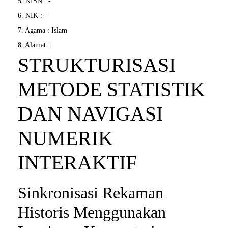
5. NISN : -
6. NIK : -
7. Agama : Islam
8. Alamat :
STRUKTURISASI
METODE STATISTIK
DAN NAVIGASI
NUMERIK
INTERAKTIF
Sinkronisasi Rekaman
Historis Menggunakan