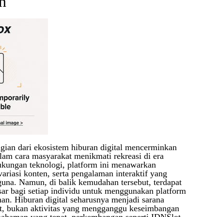
n
gian dari ekosistem hiburan digital mencerminkan
lam cara masyarakat menikmati rekreasi di era
kungan teknologi, platform ini menawarkan
ariasi konten, serta pengalaman interaktif yang
una. Namun, di balik kemudahan tersebut, terdapat
ar bagi setiap individu untuk menggunakan platform
man. Hiburan digital seharusnya menjadi sarana
at, bukan aktivitas yang mengganggu keseimbangan