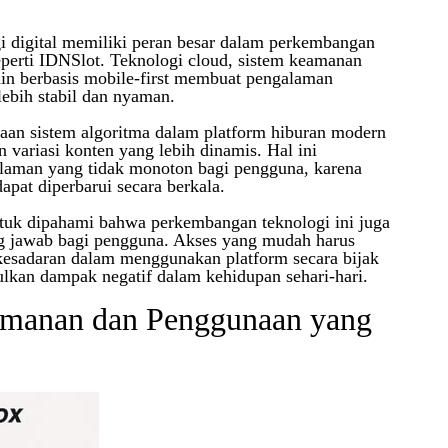
 digital memiliki peran besar dalam perkembangan
eperti IDNSlot. Teknologi cloud, sistem keamanan
sain berbasis mobile-first membuat pengalaman
ebih stabil dan nyaman.
naan sistem algoritma dalam platform hiburan modern
variasi konten yang lebih dinamis. Hal ini
laman yang tidak monoton bagi pengguna, karena
dapat diperbarui secara berkala.
tuk dipahami bahwa perkembangan teknologi ini juga
jawab bagi pengguna. Akses yang mudah harus
kesadaran dalam menggunakan platform secara bijak
lkan dampak negatif dalam kehidupan sehari-hari.
manan dan Penggunaan yang