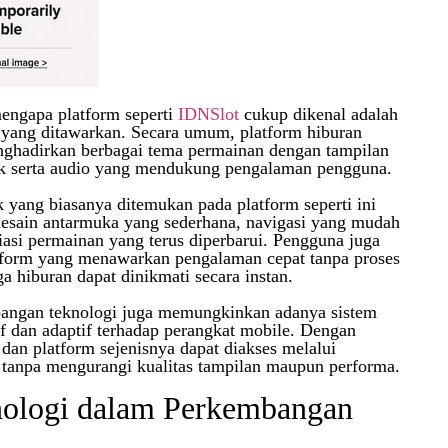
mengapa platform seperti
IDNSlot
cukup dikenal adalah
ur yang ditawarkan. Secara umum, platform hiburan
menghadirkan berbagai tema permainan dengan tampilan
ik serta audio yang mendukung pengalaman pengguna.
k yang biasanya ditemukan pada platform seperti ini
 desain antarmuka yang sederhana, navigasi yang mudah
riasi permainan yang terus diperbarui. Pengguna juga
atform yang menawarkan pengalaman cepat tanpa proses
a hiburan dapat dinikmati secara instan.
mbangan teknologi juga memungkinkan adanya sistem
if dan adaptif terhadap perangkat mobile. Dengan
dan platform sejenisnya dapat diakses melalui
 tanpa mengurangi kualitas tampilan maupun performa.
nologi dalam Perkembangan