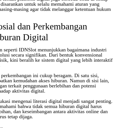
 disarankan untuk selalu memahami aturan yang
masing-masing agar tidak melanggar ketentuan hukum
sial dan Perkembangan
iburan Digital
m seperti IDNSlot menunjukkan bagaimana industri
olusi secara signifikan. Dari bentuk konvensional
sik, kini beralih ke sistem digital yang lebih interaktif
.
 perkembangan ini cukup beragam. Di satu sisi,
tkan kemudahan akses hiburan. Namun di sisi lain,
gan terkait penggunaan berlebihan dan potensi
adap aktivitas digital.
ukasi mengenai literasi digital menjadi sangat penting.
mahami bahwa tidak semua hiburan digital harus
ebihan, dan keseimbangan antara aktivitas online dan
us tetap dijaga.