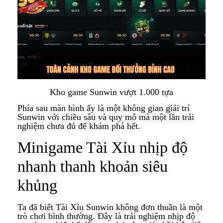
Kho game Sunwin vượt 1.000 tựa
Phía sau màn hình ấy là một không gian giải trí
Sunwin với chiều sâu và quy mô mà một lần trải
nghiệm chưa đủ để khám phá hết.
Minigame Tài Xỉu nhịp độ
nhanh thanh khoản siêu
khủng
Ta đã biết Tài Xỉu Sunwin không đơn thuần là một
trò chơi bình thường. Đây là trải nghiệm nhịp độ