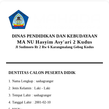
DINAS PENDIDIKAN DAN KEBUDAYAAN
MA NU Hasyim Asy'ari 2 Kudus
Jl Sudimoro Rt 2 Rw 6 Karangmalang Gebog Kudus
DENTITAS CALON PESERTA DIDIK
1. Nama Lengkap : sashagranger
2. Jenis Kelamin : Laki - Laki
3. Tempat Lahir : sashagranger
4. Tanggal Lahir : 2001-02-10