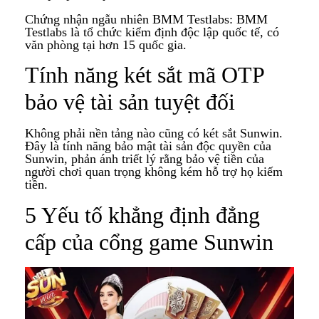
Chứng nhận ngẫu nhiên BMM Testlabs: BMM
Testlabs là tổ chức kiểm định độc lập quốc tế, có
văn phòng tại hơn 15 quốc gia.
Tính năng két sắt mã OTP
bảo vệ tài sản tuyệt đối
Không phải nền tảng nào cũng có két sắt Sunwin.
Đây là tính năng bảo mật tài sản độc quyền của
Sunwin, phản ánh triết lý rằng bảo vệ tiền của
người chơi quan trọng không kém hỗ trợ họ kiếm
tiền.
5 Yếu tố khẳng định đẳng
cấp của cổng game Sunwin