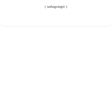
( sashagranger )