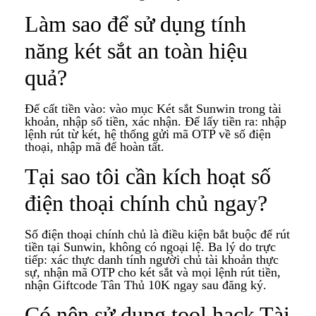
Làm sao để sử dụng tính
năng két sắt an toàn hiệu
quả?
Để cất tiền vào: vào mục Két sắt Sunwin trong tài
khoản, nhập số tiền, xác nhận. Để lấy tiền ra: nhập
lệnh rút từ két, hệ thống gửi mã OTP về số điện
thoại, nhập mã để hoàn tất.
Tại sao tôi cần kích hoạt số
điện thoại chính chủ ngay?
Số điện thoại chính chủ là điều kiện bắt buộc để rút
tiền tại Sunwin, không có ngoại lệ. Ba lý do trực
tiếp: xác thực danh tính người chủ tài khoản thực
sự, nhận mã OTP cho két sắt và mọi lệnh rút tiền,
nhận Giftcode Tân Thủ 10K ngay sau đăng ký.
Có nên sử dụng tool hack Tài