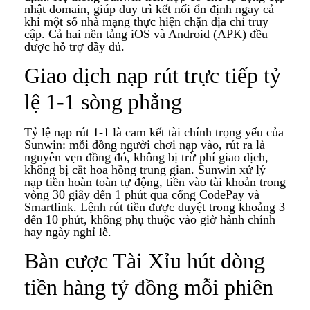
nhật domain, giúp duy trì kết nối ổn định ngay cả
khi một số nhà mạng thực hiện chặn địa chỉ truy
cập. Cả hai nền tảng iOS và Android (APK) đều
được hỗ trợ đầy đủ.
Giao dịch nạp rút trực tiếp tỷ
lệ 1-1 sòng phẳng
Tỷ lệ nạp rút 1-1 là cam kết tài chính trọng yếu của
Sunwin: mỗi đồng người chơi nạp vào, rút ra là
nguyên vẹn đồng đó, không bị trừ phí giao dịch,
không bị cắt hoa hồng trung gian. Sunwin xử lý
nạp tiền hoàn toàn tự động, tiền vào tài khoản trong
vòng 30 giây đến 1 phút qua cổng CodePay và
Smartlink. Lệnh rút tiền được duyệt trong khoảng 3
đến 10 phút, không phụ thuộc vào giờ hành chính
hay ngày nghỉ lễ.
Bàn cược Tài Xỉu hút dòng
tiền hàng tỷ đồng mỗi phiên