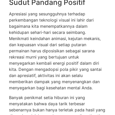
Sudut Pandang Positif
Apresiasi yang sesungguhnya terhadap
perkembangan teknologi visual ini lahir dari
bagaimana kita menempatkannya dalam
kehidupan sehari-hari secara seimbang.
Menikmati keindahan animasi, kejutan mekanis,
dan kepuasan visual dari setiap putaran
permainan harus diposisikan sebagai sarana
rekreasi murni yang bertujuan untuk
menyegarkan kembali energi positif dalam diri
kita. Dengan mengadopsi pola pikir yang santai
dan apresiatif, aktivitas ini akan selalu
memberikan dampak yang menyenangkan dan
menyegarkan bagi kesehatan mental Anda.
Banyak penikmat setia hiburan ini yang
menyatakan bahwa daya tarik terbesar
sebenarnya bukan hanya terletak pada hasil yang