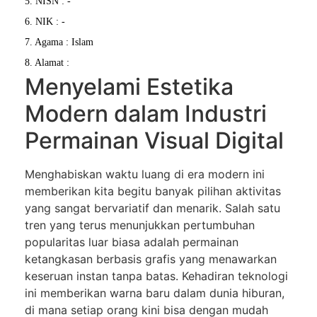
5. NISN : -
6. NIK : -
7. Agama : Islam
8. Alamat :
Menyelami Estetika
Modern dalam Industri
Permainan Visual Digital
Menghabiskan waktu luang di era modern ini
memberikan kita begitu banyak pilihan aktivitas
yang sangat bervariatif dan menarik. Salah satu
tren yang terus menunjukkan pertumbuhan
popularitas luar biasa adalah permainan
ketangkasan berbasis grafis yang menawarkan
keseruan instan tanpa batas. Kehadiran teknologi
ini memberikan warna baru dalam dunia hiburan,
di mana setiap orang kini bisa dengan mudah