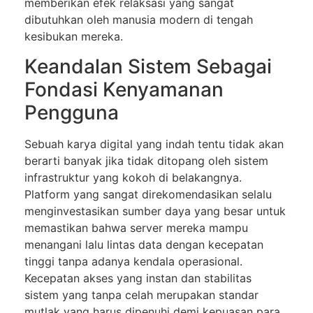
memberikan efek relaksasi yang sangat
dibutuhkan oleh manusia modern di tengah
kesibukan mereka.
Keandalan Sistem Sebagai
Fondasi Kenyamanan
Pengguna
Sebuah karya digital yang indah tentu tidak akan
berarti banyak jika tidak ditopang oleh sistem
infrastruktur yang kokoh di belakangnya.
Platform yang sangat direkomendasikan selalu
menginvestasikan sumber daya yang besar untuk
memastikan bahwa server mereka mampu
menangani lalu lintas data dengan kecepatan
tinggi tanpa adanya kendala operasional.
Kecepatan akses yang instan dan stabilitas
sistem yang tanpa celah merupakan standar
mutlak yang harus dipenuhi demi kepuasan para