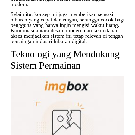
modern.
Selain itu, konsep ini juga memberikan sensasi
hiburan yang cepat dan ringan, sehingga cocok bagi
pengguna yang hanya ingin mengisi waktu luang.
Kombinasi antara desain modern dan kemudahan
akses menjadikan sistem ini tetap relevan di tengah
persaingan industri hiburan digital.
Teknologi yang Mendukung
Sistem Permainan