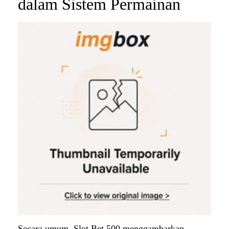
dalam Sistem Permainan
Secara umum, Slot Bet 500 menggambarkan