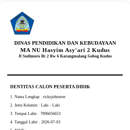
DINAS PENDIDIKAN DAN KEBUDAYAAN
MA NU Hasyim Asy'ari 2 Kudus
Jl Sudimoro Rt 2 Rw 6 Karangmalang Gebog Kudus
DENTITAS CALON PESERTA DIDIK
1. Nama Lengkap : rickyjohnston
2. Jenis Kelamin : Laki - Laki
3. Tempat Lahir : 7896656653
4. Tanggal Lahir : 2026-07-03