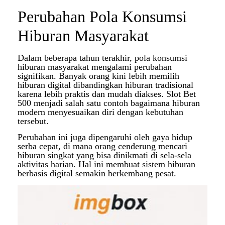
Perubahan Pola Konsumsi
Hiburan Masyarakat
Dalam beberapa tahun terakhir, pola konsumsi
hiburan masyarakat mengalami perubahan
signifikan. Banyak orang kini lebih memilih
hiburan digital dibandingkan hiburan tradisional
karena lebih praktis dan mudah diakses. Slot Bet
500 menjadi salah satu contoh bagaimana hiburan
modern menyesuaikan diri dengan kebutuhan
tersebut.
Perubahan ini juga dipengaruhi oleh gaya hidup
serba cepat, di mana orang cenderung mencari
hiburan singkat yang bisa dinikmati di sela-sela
aktivitas harian. Hal ini membuat sistem hiburan
berbasis digital semakin berkembang pesat.