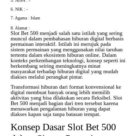
5. NISN : -
6. NIK : -
7. Agama : Islam
8. Alamat :
Slot Bet 500 menjadi salah satu istilah yang sering
muncul dalam pembahasan hiburan digital berbasis
permainan interaktif. Istilah ini merujuk pada
sistem permainan yang menggunakan nilai taruhan
tertentu dalam ekosistem hiburan online. Dalam
konteks perkembangan teknologi, konsep seperti ini
berkembang seiring meningkatnya minat
masyarakat terhadap hiburan digital yang mudah
diakses melalui perangkat pintar.
Transformasi hiburan dari format konvensional ke
digital membuat banyak orang lebih memilih
aktivitas yang bisa dilakukan secara fleksibel. Slot
Bet 500 menjadi bagian dari tren tersebut karena
menawarkan pengalaman hiburan yang dapat
diakses kapan saja tanpa batasan tempat.
Konsep Dasar Slot Bet 500