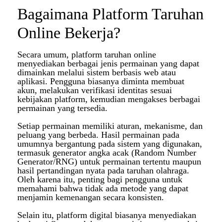
Bagaimana Platform Taruhan
Online Bekerja?
Secara umum, platform taruhan online
menyediakan berbagai jenis permainan yang dapat
dimainkan melalui sistem berbasis web atau
aplikasi. Pengguna biasanya diminta membuat
akun, melakukan verifikasi identitas sesuai
kebijakan platform, kemudian mengakses berbagai
permainan yang tersedia.
Setiap permainan memiliki aturan, mekanisme, dan
peluang yang berbeda. Hasil permainan pada
umumnya bergantung pada sistem yang digunakan,
termasuk generator angka acak (Random Number
Generator/RNG) untuk permainan tertentu maupun
hasil pertandingan nyata pada taruhan olahraga.
Oleh karena itu, penting bagi pengguna untuk
memahami bahwa tidak ada metode yang dapat
menjamin kemenangan secara konsisten.
Selain itu, platform digital biasanya menyediakan