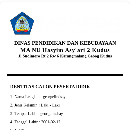
DINAS PENDIDIKAN DAN KEBUDAYAAN
MA NU Hasyim Asy'ari 2 Kudus
Jl Sudimoro Rt 2 Rw 6 Karangmalang Gebog Kudus
DENTITAS CALON PESERTA DIDIK
1. Nama Lengkap : georgelindsay
2. Jenis Kelamin : Laki - Laki
3. Tempat Lahir : georgelindsay
4. Tanggal Lahir : 2001-02-12