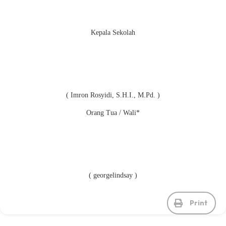
Kepala Sekolah
( Imron Rosyidi, S.H.I., M.Pd. )
Orang Tua / Wali*
( georgelindsay )
Print