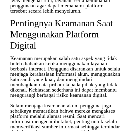
jelas mengenai fitur, layanan, serta kemudahan
penggunaan agar dapat memahami platform
tersebut secara lebih menyeluruh.
Pentingnya Keamanan Saat
Menggunakan Platform
Digital
Keamanan merupakan salah satu aspek yang tidak
boleh diabaikan ketika menggunakan layanan
berbasis internet. Pengguna disarankan untuk selalu
menjaga kerahasiaan informasi akun, menggunakan
kata sandi yang kuat, dan menghindari
membagikan data pribadi kepada pihak yang tidak
dikenal. Kebiasaan sederhana ini dapat membantu
mengurangi berbagai risiko keamanan digital.
Selain menjaga keamanan akun, pengguna juga
sebaiknya memastikan bahwa mereka mengakses
platform melalui alamat resmi. Saat mencari
informasi mengenai ihokibet, penting untuk selalu
memverifikasi sumber informasi sehingga terhindar