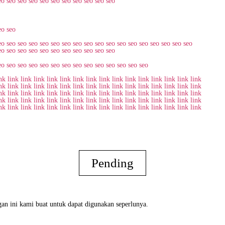
eo
seo
seo
seo
seo
seo
seo
seo
seo
seo
seo
eo
seo
eo
seo
seo
seo
seo
seo
seo
seo
seo
seo
seo
seo
seo
seo
seo
seo
seo
seo
eo
seo
seo
seo
seo
seo
seo
seo
seo
seo
seo
eo
seo
seo
seo
seo
seo
seo
seo
seo
seo
seo
seo
seo
seo
nk
link
link
link
link
link
link
link
link
link
link
link
link
link
link
link
nk
link
link
link
link
link
link
link
link
link
link
link
link
link
link
link
nk
link
link
link
link
link
link
link
link
link
link
link
link
link
link
link
nk
link
link
link
link
link
link
link
link
link
link
link
link
link
link
link
nk
link
link
link
link
link
link
link
link
link
link
link
link
link
link
link
Pending
an ini kami buat untuk dapat digunakan seperlunya.