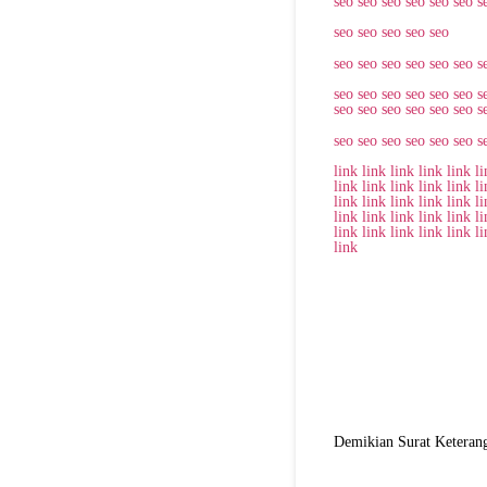
seo
seo
seo
seo
seo
seo
s
seo
seo
seo
seo
seo
seo
seo
seo
seo
seo
seo
s
seo
seo
seo
seo
seo
seo
s
seo
seo
seo
seo
seo
seo
s
seo
seo
seo
seo
seo
seo
s
link
link
link
link
link
li
link
link
link
link
link
li
link
link
link
link
link
li
link
link
link
link
link
li
link
link
link
link
link
li
link
Demikian Surat Keterang