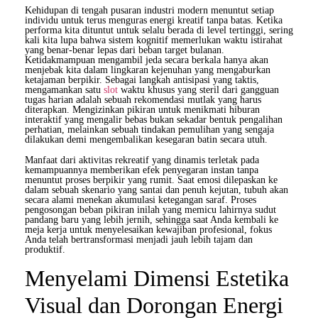
Kehidupan di tengah pusaran industri modern menuntut setiap
individu untuk terus menguras energi kreatif tanpa batas. Ketika
performa kita dituntut untuk selalu berada di level tertinggi, sering
kali kita lupa bahwa sistem kognitif memerlukan waktu istirahat
yang benar-benar lepas dari beban target bulanan.
Ketidakmampuan mengambil jeda secara berkala hanya akan
menjebak kita dalam lingkaran kejenuhan yang mengaburkan
ketajaman berpikir. Sebagai langkah antisipasi yang taktis,
mengamankan satu
slot
waktu khusus yang steril dari gangguan
tugas harian adalah sebuah rekomendasi mutlak yang harus
diterapkan. Mengizinkan pikiran untuk menikmati hiburan
interaktif yang mengalir bebas bukan sekadar bentuk pengalihan
perhatian, melainkan sebuah tindakan pemulihan yang sengaja
dilakukan demi mengembalikan kesegaran batin secara utuh.
Manfaat dari aktivitas rekreatif yang dinamis terletak pada
kemampuannya memberikan efek penyegaran instan tanpa
menuntut proses berpikir yang rumit. Saat emosi dilepaskan ke
dalam sebuah skenario yang santai dan penuh kejutan, tubuh akan
secara alami menekan akumulasi ketegangan saraf. Proses
pengosongan beban pikiran inilah yang memicu lahirnya sudut
pandang baru yang lebih jernih, sehingga saat Anda kembali ke
meja kerja untuk menyelesaikan kewajiban profesional, fokus
Anda telah bertransformasi menjadi jauh lebih tajam dan
produktif.
Menyelami Dimensi Estetika
Visual dan Dorongan Energi