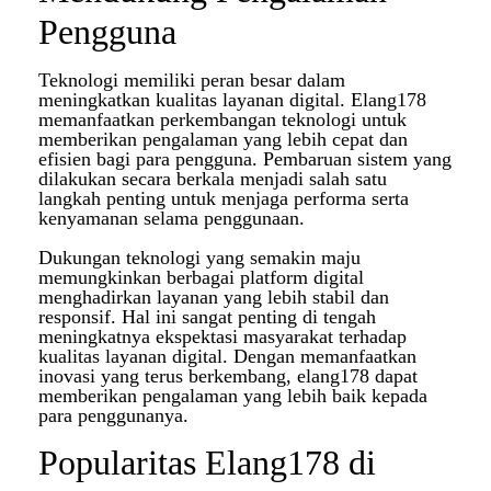
Pengguna
Teknologi memiliki peran besar dalam
meningkatkan kualitas layanan digital. Elang178
memanfaatkan perkembangan teknologi untuk
memberikan pengalaman yang lebih cepat dan
efisien bagi para pengguna. Pembaruan sistem yang
dilakukan secara berkala menjadi salah satu
langkah penting untuk menjaga performa serta
kenyamanan selama penggunaan.
Dukungan teknologi yang semakin maju
memungkinkan berbagai platform digital
menghadirkan layanan yang lebih stabil dan
responsif. Hal ini sangat penting di tengah
meningkatnya ekspektasi masyarakat terhadap
kualitas layanan digital. Dengan memanfaatkan
inovasi yang terus berkembang, elang178 dapat
memberikan pengalaman yang lebih baik kepada
para penggunanya.
Popularitas Elang178 di