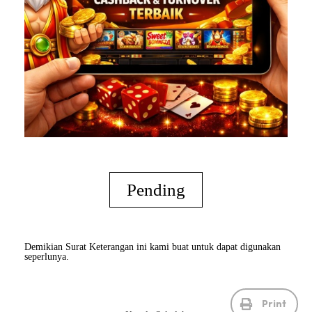
Pending
Demikian Surat Keterangan ini kami buat untuk dapat digunakan
seperlunya.
Print