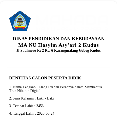
DINAS PENDIDIKAN DAN KEBUDAYAAN
MA NU Hasyim Asy'ari 2 Kudus
Jl Sudimoro Rt 2 Rw 6 Karangmalang Gebog Kudus
DENTITAS CALON PESERTA DIDIK
1. Nama Lengkap : Elang178 dan Perannya dalam Membentuk
Tren Hiburan Digital
2. Jenis Kelamin : Laki - Laki
3. Tempat Lahir : 3456
4. Tanggal Lahir : 2026-06-24