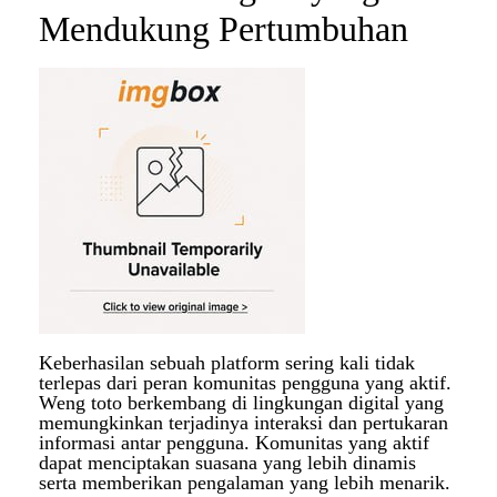
Mendukung Pertumbuhan
Keberhasilan sebuah platform sering kali tidak
terlepas dari peran komunitas pengguna yang aktif.
Weng toto berkembang di lingkungan digital yang
memungkinkan terjadinya interaksi dan pertukaran
informasi antar pengguna. Komunitas yang aktif
dapat menciptakan suasana yang lebih dinamis
serta memberikan pengalaman yang lebih menarik.