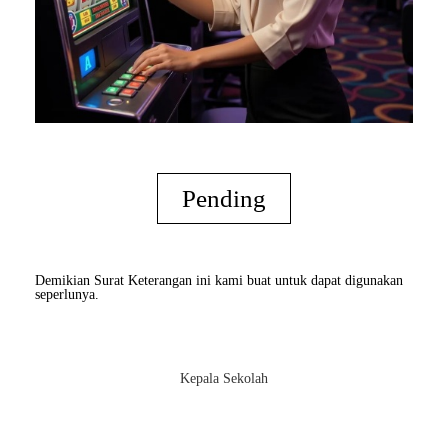
Pending
Demikian Surat Keterangan ini kami buat untuk dapat digunakan
seperlunya.
Kepala Sekolah