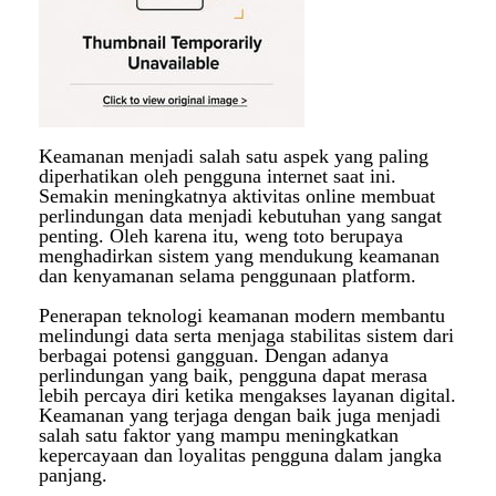
Keamanan menjadi salah satu aspek yang paling
diperhatikan oleh pengguna internet saat ini.
Semakin meningkatnya aktivitas online membuat
perlindungan data menjadi kebutuhan yang sangat
penting. Oleh karena itu, weng toto berupaya
menghadirkan sistem yang mendukung keamanan
dan kenyamanan selama penggunaan platform.
Penerapan teknologi keamanan modern membantu
melindungi data serta menjaga stabilitas sistem dari
berbagai potensi gangguan. Dengan adanya
perlindungan yang baik, pengguna dapat merasa
lebih percaya diri ketika mengakses layanan digital.
Keamanan yang terjaga dengan baik juga menjadi
salah satu faktor yang mampu meningkatkan
kepercayaan dan loyalitas pengguna dalam jangka
panjang.