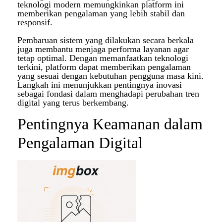
teknologi modern memungkinkan platform ini
memberikan pengalaman yang lebih stabil dan
responsif.
Pembaruan sistem yang dilakukan secara berkala
juga membantu menjaga performa layanan agar
tetap optimal. Dengan memanfaatkan teknologi
terkini, platform dapat memberikan pengalaman
yang sesuai dengan kebutuhan pengguna masa kini.
Langkah ini menunjukkan pentingnya inovasi
sebagai fondasi dalam menghadapi perubahan tren
digital yang terus berkembang.
Pentingnya Keamanan dalam
Pengalaman Digital