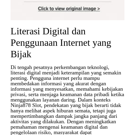
Literasi Digital dan
Penggunaan Internet yang
Bijak
Di tengah pesatnya perkembangan teknologi,
literasi digital menjadi keterampilan yang semakin
penting. Pengguna internet perlu mampu
membedakan informasi yang akurat dengan
informasi yang menyesatkan, memahami kebijakan
privasi, serta menjaga keamanan data pribadi ketika
menggunakan layanan daring. Dalam konteks
Ninja878 Slot, pendekatan yang bijak berarti tidak
hanya melihat aspek hiburan semata, tetapi juga
mempertimbangkan dampak jangka panjang dari
aktivitas yang dilakukan. Dengan meningkatkan
pemahaman mengenai keamanan digital dan
pengelolaan risiko, masyarakat dapat