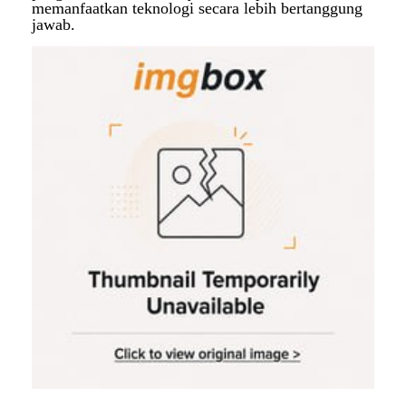
memanfaatkan teknologi secara lebih bertanggung
jawab.