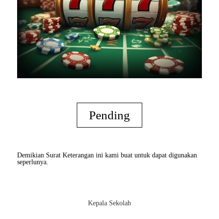
Pending
Demikian Surat Keterangan ini kami buat untuk dapat digunakan
seperlunya.
Kepala Sekolah