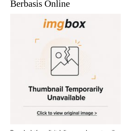
Berbasis Online