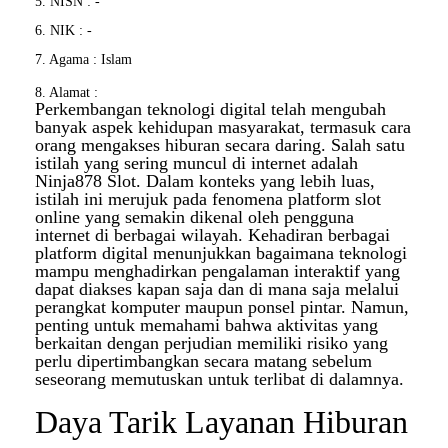
5. NISN : -
6. NIK : -
7. Agama : Islam
8. Alamat :
Perkembangan teknologi digital telah mengubah
banyak aspek kehidupan masyarakat, termasuk cara
orang mengakses hiburan secara daring. Salah satu
istilah yang sering muncul di internet adalah
Ninja878 Slot. Dalam konteks yang lebih luas,
istilah ini merujuk pada fenomena platform slot
online yang semakin dikenal oleh pengguna
internet di berbagai wilayah. Kehadiran berbagai
platform digital menunjukkan bagaimana teknologi
mampu menghadirkan pengalaman interaktif yang
dapat diakses kapan saja dan di mana saja melalui
perangkat komputer maupun ponsel pintar. Namun,
penting untuk memahami bahwa aktivitas yang
berkaitan dengan perjudian memiliki risiko yang
perlu dipertimbangkan secara matang sebelum
seseorang memutuskan untuk terlibat di dalamnya.
Daya Tarik Layanan Hiburan