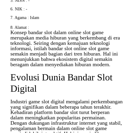
5. NISN : -
6. NIK : -
7. Agama : Islam
8. Alamat :
Konsep bandar slot dalam online slot game
merupakan media hiburan yang berkembang di era
teknologi. Seiring dengan kemajuan teknologi
informasi, istilah bandar slot online slot game
semakin menjadi bagian dari tren hiburan. Hal ini
menunjukkan bahwa ekosistem digital semakin
beragam dalam menyediakan hiburan modern.
Evolusi Dunia Bandar Slot
Digital
Industri game slot digital mengalami perkembangan
yang signifikan dalam beberapa tahun terakhir.
Kehadiran platform bandar slot turut berperan
dalam meningkatkan popularitas permainan.
Dengan dukungan infrastruktur internet yang stabil,
pengalaman bermain dalam online slot game