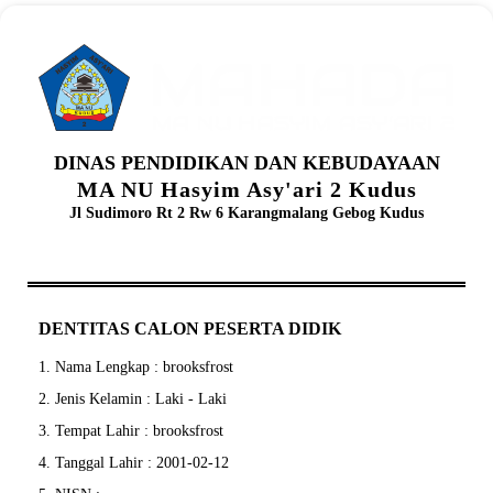
DINAS PENDIDIKAN DAN KEBUDAYAAN
MA NU Hasyim Asy'ari 2 Kudus
Jl Sudimoro Rt 2 Rw 6 Karangmalang Gebog Kudus
DENTITAS CALON PESERTA DIDIK
1. Nama Lengkap : brooksfrost
2. Jenis Kelamin : Laki - Laki
3. Tempat Lahir : brooksfrost
4. Tanggal Lahir : 2001-02-12