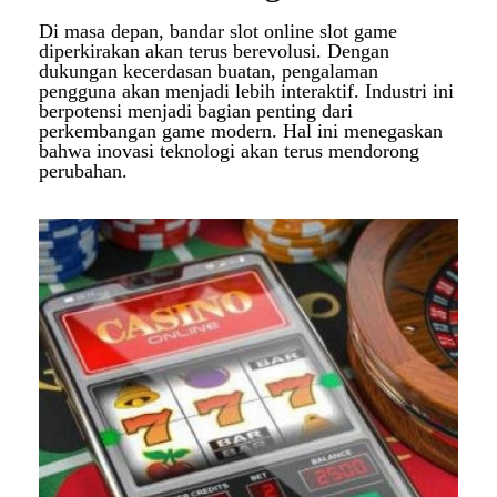
Di masa depan, bandar slot online slot game
diperkirakan akan terus berevolusi. Dengan
dukungan kecerdasan buatan, pengalaman
pengguna akan menjadi lebih interaktif. Industri ini
berpotensi menjadi bagian penting dari
perkembangan game modern. Hal ini menegaskan
bahwa inovasi teknologi akan terus mendorong
perubahan.