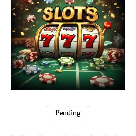
Pending