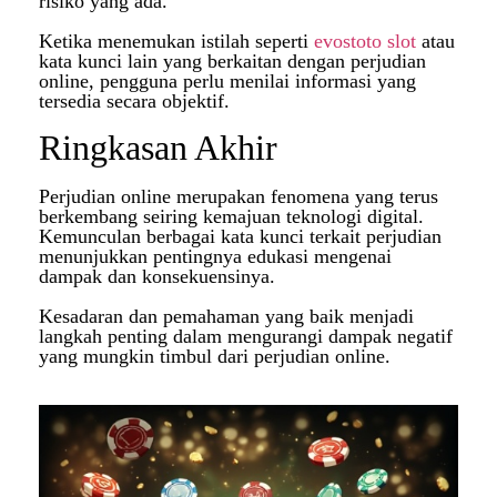
risiko yang ada.
Ketika menemukan istilah seperti
evostoto slot
atau
kata kunci lain yang berkaitan dengan perjudian
online, pengguna perlu menilai informasi yang
tersedia secara objektif.
Ringkasan Akhir
Perjudian online merupakan fenomena yang terus
berkembang seiring kemajuan teknologi digital.
Kemunculan berbagai kata kunci terkait perjudian
menunjukkan pentingnya edukasi mengenai
dampak dan konsekuensinya.
Kesadaran dan pemahaman yang baik menjadi
langkah penting dalam mengurangi dampak negatif
yang mungkin timbul dari perjudian online.