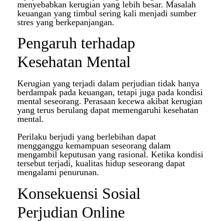
menyebabkan kerugian yang lebih besar. Masalah
keuangan yang timbul sering kali menjadi sumber
stres yang berkepanjangan.
Pengaruh terhadap
Kesehatan Mental
Kerugian yang terjadi dalam perjudian tidak hanya
berdampak pada keuangan, tetapi juga pada kondisi
mental seseorang. Perasaan kecewa akibat kerugian
yang terus berulang dapat memengaruhi kesehatan
mental.
Perilaku berjudi yang berlebihan dapat
mengganggu kemampuan seseorang dalam
mengambil keputusan yang rasional. Ketika kondisi
tersebut terjadi, kualitas hidup seseorang dapat
mengalami penurunan.
Konsekuensi Sosial
Perjudian Online