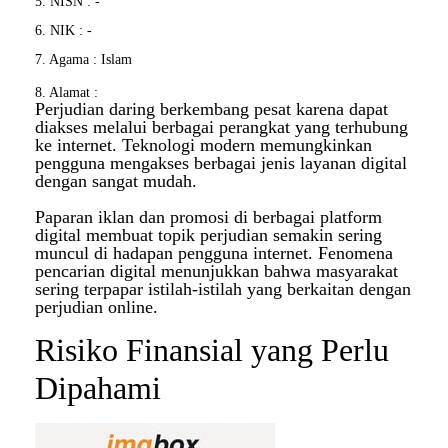
5. NISN : -
6. NIK : -
7. Agama : Islam
8. Alamat :
Perjudian daring berkembang pesat karena dapat
diakses melalui berbagai perangkat yang terhubung
ke internet. Teknologi modern memungkinkan
pengguna mengakses berbagai jenis layanan digital
dengan sangat mudah.
Paparan iklan dan promosi di berbagai platform
digital membuat topik perjudian semakin sering
muncul di hadapan pengguna internet. Fenomena
pencarian digital menunjukkan bahwa masyarakat
sering terpapar istilah-istilah yang berkaitan dengan
perjudian online.
Risiko Finansial yang Perlu
Dipahami