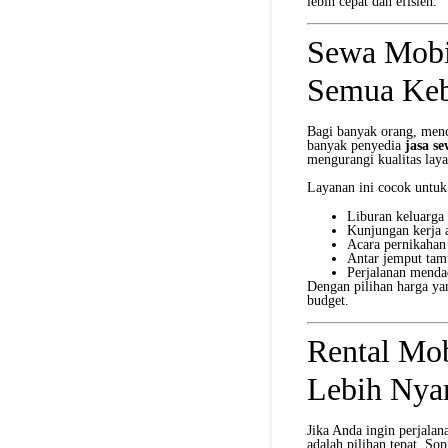
lebih cepat dan efisien.
Sewa Mobi
Semua Keb
Bagi banyak orang, men
banyak penyedia
jasa s
mengurangi kualitas lay
Layanan ini cocok untuk
Liburan keluarga
Kunjungan kerja a
Acara pernikahan
Antar jemput tam
Perjalanan mendad
Dengan pilihan harga ya
budget.
Rental Mob
Lebih Ny
Jika Anda ingin perjalan
adalah pilihan tepat. S