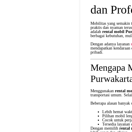
dan Prof
Mobilitas yang semakin 
praktis dan nyaman terus
adalah
rental mobil Pu
berbagai kebutuhan, mula
Dengan adanya layanan
mendapatkan kendaraan d
pribadi.
Mengapa M
Purwakart
Menggunakan
rental m
transportasi umum. Selai
Beberapa alasan banyak 
Lebih hemat wakt
Pilihan mobil len
Cocok untuk perj
Tersedia layanan
Dengan memilih
rental