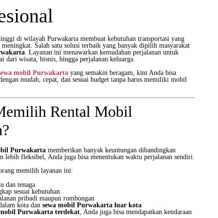
esional
tinggi di wilayah Purwakarta membuat kebutuhan transportasi yang
 meningkat. Salah satu solusi terbaik yang banyak dipilih masyarakat
rwakarta
. Layanan ini menawarkan kemudahan perjalanan untuk
i dari wisata, bisnis, hingga perjalanan keluarga.
sewa mobil Purwakarta
yang semakin beragam, kini Anda bisa
engan mudah, cepat, dan sesuai budget tanpa harus memiliki mobil
emilih Rental Mobil
a?
obil Purwakarta
memberikan banyak keuntungan dibandingkan
n lebih fleksibel, Anda juga bisa menentukan waktu perjalanan sendiri.
orang memilih layanan ini:
u dan tenaga
gkap sesuai kebutuhan
alanan pribadi maupun rombongan
 dalam kota dan
sewa mobil Purwakarta luar kota
 mobil Purwakarta terdekat
, Anda juga bisa mendapatkan kendaraan