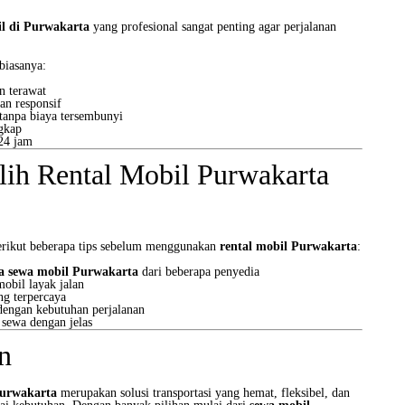
il di Purwakarta
yang profesional sangat penting agar perjalanan
 biasanya:
n terawat
an responsif
tanpa biaya tersembunyi
ngkap
 24 jam
ih Rental Mobil Purwakarta
 berikut beberapa tips sebelum menggunakan
rental mobil Purwakarta
:
a sewa mobil Purwakarta
dari beberapa penyedia
mobil layak jalan
ng terpercaya
dengan kebutuhan perjalanan
 sewa dengan jelas
n
Purwakarta
merupakan solusi transportasi yang hemat, fleksibel, dan