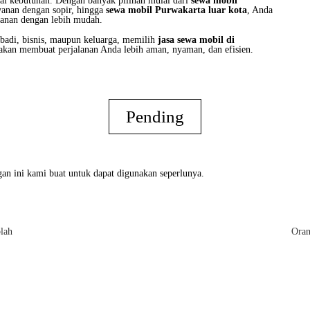
gai kebutuhan. Dengan banyak pilihan mulai dari
sewa mobil
ayanan dengan sopir, hingga
sewa mobil Purwakarta luar kota
, Anda
lanan dengan lebih mudah.
ibadi, bisnis, maupun keluarga, memilih
jasa sewa mobil di
akan membuat perjalanan Anda lebih aman, nyaman, dan efisien.
Pending
an ini kami buat untuk dapat digunakan seperlunya.
lah
Oran