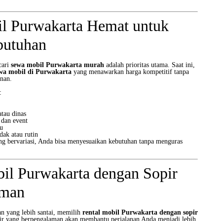
l Purwakarta Hemat untuk
utuhan
cari
sewa mobil Purwakarta murah
adalah prioritas utama. Saat ini,
ewa mobil di Purwakarta
yang menawarkan harga kompetitif tanpa
anan.
:
tau dinas
 dan event
u
ak atau rutin
ng bervariasi, Anda bisa menyesuaikan kebutuhan tanpa menguras
il Purwakarta dengan Sopir
aman
an yang lebih santai, memilih
rental mobil Purwakarta dengan sopir
opir yang berpengalaman akan membantu perjalanan Anda menjadi lebih