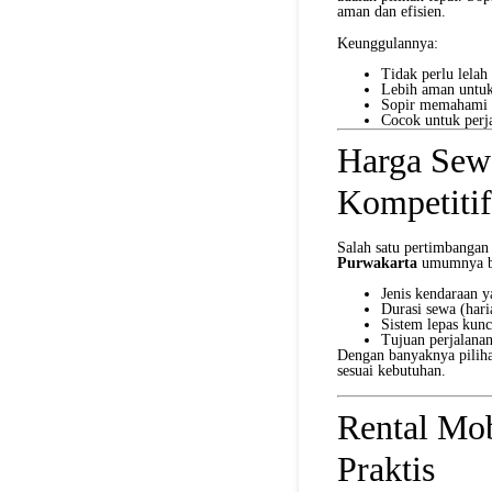
aman dan efisien.
Keunggulannya:
Tidak perlu lelah
Lebih aman untuk
Sopir memahami r
Cocok untuk perja
Harga Sew
Kompetitif
Salah satu pertimbangan
Purwakarta
umumnya ber
Jenis kendaraan 
Durasi sewa (har
Sistem lepas kunc
Tujuan perjalanan
Dengan banyaknya pilih
sesuai kebutuhan.
Rental Mob
Praktis