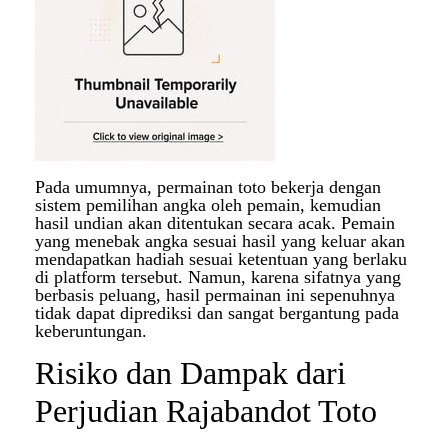
Pada umumnya, permainan toto bekerja dengan
sistem pemilihan angka oleh pemain, kemudian
hasil undian akan ditentukan secara acak. Pemain
yang menebak angka sesuai hasil yang keluar akan
mendapatkan hadiah sesuai ketentuan yang berlaku
di platform tersebut. Namun, karena sifatnya yang
berbasis peluang, hasil permainan ini sepenuhnya
tidak dapat diprediksi dan sangat bergantung pada
keberuntungan.
Risiko dan Dampak dari
Perjudian Rajabandot Toto