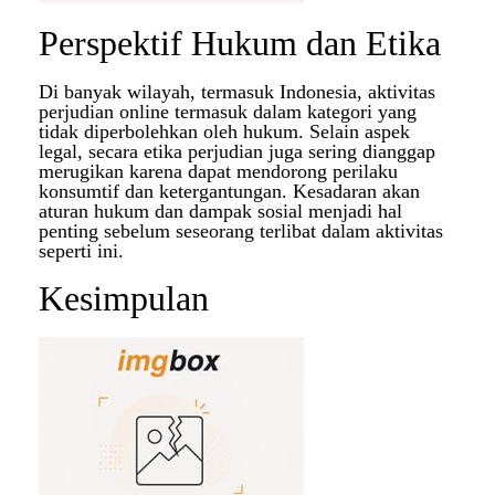
Perspektif Hukum dan Etika
Di banyak wilayah, termasuk Indonesia, aktivitas
perjudian online termasuk dalam kategori yang
tidak diperbolehkan oleh hukum. Selain aspek
legal, secara etika perjudian juga sering dianggap
merugikan karena dapat mendorong perilaku
konsumtif dan ketergantungan. Kesadaran akan
aturan hukum dan dampak sosial menjadi hal
penting sebelum seseorang terlibat dalam aktivitas
seperti ini.
Kesimpulan