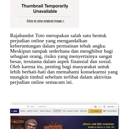
Rajabandot Toto merupakan salah satu bentuk
perjudian online yang mengandalkan
keberuntungan dalam permainan tebak angka.
Meskipun tampak sederhana dan menghibur bagi
sebagian orang, risiko yang menyertainya sangat
besar, terutama dalam aspek finansial dan sosial.
Oleh karena itu, penting bagi masyarakat untuk
lebih berhati-hati dan memahami konsekuensi yang
mungkin timbul sebelum terlibat dalam aktivitas
perjudian online semacam ini.