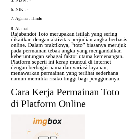
5. NISN : -
6. NIK : -
7. Agama : Hindu
8. Alamat :
Rajabandot Toto merupakan istilah yang sering
dikaitkan dengan aktivitas perjudian angka berbasis
online. Dalam praktiknya, “toto” biasanya merujuk
pada permainan tebak angka yang mengandalkan
keberuntungan sebagai faktor utama kemenangan.
Platform seperti ini kerap muncul di internet
dengan berbagai nama dan variasi layanan,
menawarkan permainan yang terlihat sederhana
namun memiliki risiko tinggi bagi penggunanya.
Cara Kerja Permainan Toto
di Platform Online