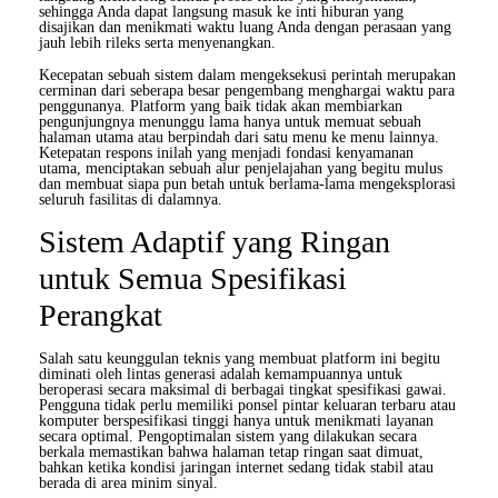
sehingga Anda dapat langsung masuk ke inti hiburan yang
disajikan dan menikmati waktu luang Anda dengan perasaan yang
jauh lebih rileks serta menyenangkan.
Kecepatan sebuah sistem dalam mengeksekusi perintah merupakan
cerminan dari seberapa besar pengembang menghargai waktu para
penggunanya. Platform yang baik tidak akan membiarkan
pengunjungnya menunggu lama hanya untuk memuat sebuah
halaman utama atau berpindah dari satu menu ke menu lainnya.
Ketepatan respons inilah yang menjadi fondasi kenyamanan
utama, menciptakan sebuah alur penjelajahan yang begitu mulus
dan membuat siapa pun betah untuk berlama-lama mengeksplorasi
seluruh fasilitas di dalamnya.
Sistem Adaptif yang Ringan
untuk Semua Spesifikasi
Perangkat
Salah satu keunggulan teknis yang membuat platform ini begitu
diminati oleh lintas generasi adalah kemampuannya untuk
beroperasi secara maksimal di berbagai tingkat spesifikasi gawai.
Pengguna tidak perlu memiliki ponsel pintar keluaran terbaru atau
komputer berspesifikasi tinggi hanya untuk menikmati layanan
secara optimal. Pengoptimalan sistem yang dilakukan secara
berkala memastikan bahwa halaman tetap ringan saat dimuat,
bahkan ketika kondisi jaringan internet sedang tidak stabil atau
berada di area minim sinyal.