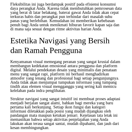
Fleksibilitas ini juga berdampak positif pada efisiensi konsumsi
daya perangkat Anda. Karena tidak membutuhkan pemrosesan data
yang berat di latar belakang, baterai gawai Anda tidak akan cepat
terkuras habis dan perangkat pun terhindar dari masalah suhu
panas yang berlebihan. Kemudahan ini memberikan kebebasan
penuh bagi Anda untuk menikmati hiburan favorit kapan saja dan
di mana saja sesuai dengan ritme aktivitas harian Anda.
Estetika Navigasi yang Bersih
dan Ramah Pengguna
Kenyamanan visual memegang peranan yang sangat krusial dalam
membangun kedekatan emosional antara pengguna dan platform
digital. Melalui pendekatan desain yang minimalis dan penataan
menu yang sangat rapi, platform ini berhasil menghadirkan
atmosfer yang tenang dan profesional bagi setiap pengunjungnya.
Anda tidak akan menjumpai tumpukan informasi yang tumpang
tindih atau elemen visual mengganggu yang sering kali memicu
kelelahan pada indra penglihatan.
Struktur navigasi yang sangat intuitif ini membuat proses adaptasi
menjadi berjalan sangat alami, bahkan bagi mereka yang baru
pertama kali berkunjung. Setiap ikon fungsi dan kategori
informasi diletakkan pada posisi yang mudah dijangkau oleh
pandangan mata maupun ketukan jemari. Kejelasan tata letak ini
memastikan bahwa setiap aktivitas penjelajahan yang Anda
lakukan akan terasa sangat santai, mudah dipahami, dan jauh dari
kesan membingungkan.