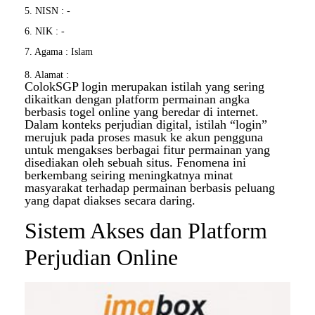
5. NISN : -
6. NIK : -
7. Agama : Islam
8. Alamat :
ColokSGP login merupakan istilah yang sering
dikaitkan dengan platform permainan angka
berbasis togel online yang beredar di internet.
Dalam konteks perjudian digital, istilah “login”
merujuk pada proses masuk ke akun pengguna
untuk mengakses berbagai fitur permainan yang
disediakan oleh sebuah situs. Fenomena ini
berkembang seiring meningkatnya minat
masyarakat terhadap permainan berbasis peluang
yang dapat diakses secara daring.
Sistem Akses dan Platform
Perjudian Online