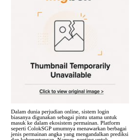
Dalam dunia perjudian online, sistem login
biasanya digunakan sebagai pintu utama untuk
masuk ke dalam ekosistem permainan. Platform
seperti ColokSGP umumnya menawarkan berbagai
jenis permainan angka yang mengandalkan prediksi
dan keberuntungan. Namun, penting untuk