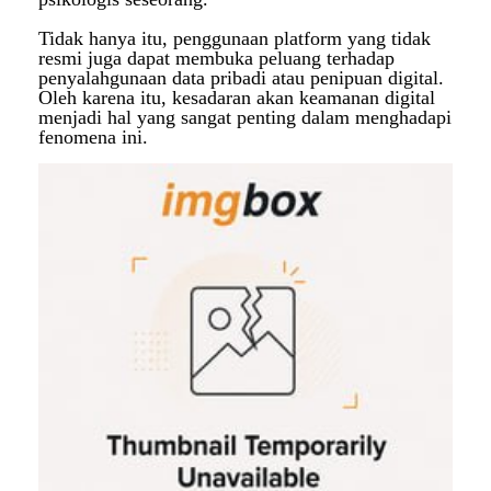
Tidak hanya itu, penggunaan platform yang tidak
resmi juga dapat membuka peluang terhadap
penyalahgunaan data pribadi atau penipuan digital.
Oleh karena itu, kesadaran akan keamanan digital
menjadi hal yang sangat penting dalam menghadapi
fenomena ini.