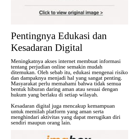
Pentingnya Edukasi dan
Kesadaran Digital
Meningkatnya akses internet membuat informasi
tentang perjudian online semakin mudah
ditemukan. Oleh sebab itu, edukasi mengenai risiko
dan dampaknya menjadi hal yang sangat penting.
Masyarakat perlu memahami bahwa tidak semua
bentuk hiburan daring aman atau sesuai dengan
hukum yang berlaku di setiap wilayah.
Kesadaran digital juga mencakup kemampuan
untuk memilah platform yang aman serta
menghindari aktivitas yang dapat merugikan diri
sendiri maupun orang lain.