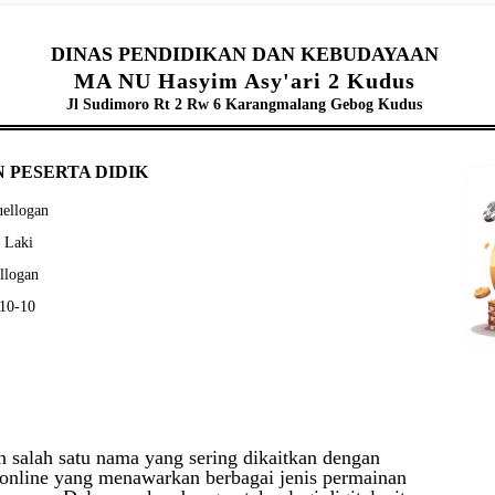
DINAS PENDIDIKAN DAN KEBUDAYAAN
MA NU Hasyim Asy'ari 2 Kudus
Jl Sudimoro Rt 2 Rw 6 Karangmalang Gebog Kudus
 PESERTA DIDIK
uellogan
- Laki
llogan
-10-10
salah satu nama yang sering dikaitkan dengan
 online yang menawarkan berbagai jenis permainan