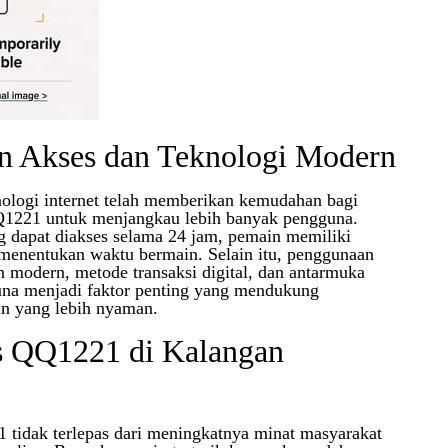
 Akses dan Teknologi Modern
ologi internet telah memberikan kemudahan bagi
QQ1221 untuk menjangkau lebih banyak pengguna.
 dapat diakses selama 24 jam, pemain memiliki
m menentukan waktu bermain. Selain itu, penggunaan
 modern, metode transaksi digital, dan antarmuka
na menjadi faktor penting yang mendukung
n yang lebih nyaman.
as QQ1221 di Kalangan
 tidak terlepas dari meningkatnya minat masyarakat