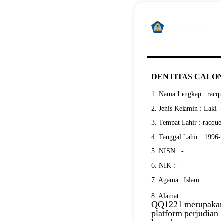
DENTITAS CALON
1. Nama Lengkap : racq
2. Jenis Kelamin : Laki 
3. Tempat Lahir : racque
4. Tanggal Lahir : 1996
5. NISN : -
6. NIK : -
7. Agama : Islam
8. Alamat :
QQ1221 merupakan 
platform perjudian