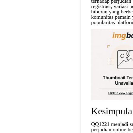
terhadap perjudian
registrasi, varias
hiburan yang berbe
komunitas pemain y
popularitas platfor
Kesimpula
QQ1221 menjadi sa
perjudian online b