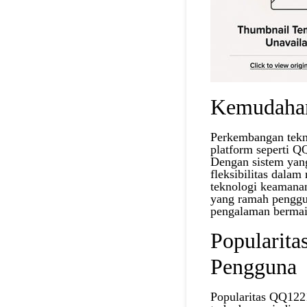
Kemudahan
Perkembangan tekn
platform seperti 
Dengan sistem yang
fleksibilitas dala
teknologi keamanan
yang ramah penggu
pengalaman bermai
Popularit
Pengguna
Popularitas QQ1221