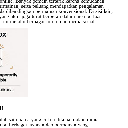
 online. Banyak pemain tertarik karena kemudahan
i permainan, serta peluang mendapatkan pengalaman
da dibandingkan permainan konvensional. Di sisi lain,
ang aktif juga turut berperan dalam memperluas
m ini melalui berbagai forum dan media sosial.
n
lah satu nama yang cukup dikenal dalam dunia
erkat berbagai layanan dan permainan yang