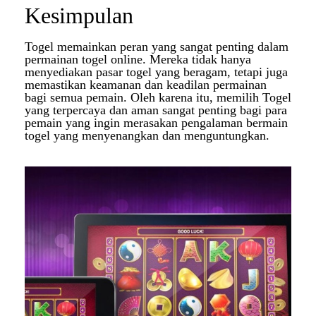
Kesimpulan
Togel memainkan peran yang sangat penting dalam
permainan togel online. Mereka tidak hanya
menyediakan pasar togel yang beragam, tetapi juga
memastikan keamanan dan keadilan permainan
bagi semua pemain. Oleh karena itu, memilih Togel
yang terpercaya dan aman sangat penting bagi para
pemain yang ingin merasakan pengalaman bermain
togel yang menyenangkan dan menguntungkan.