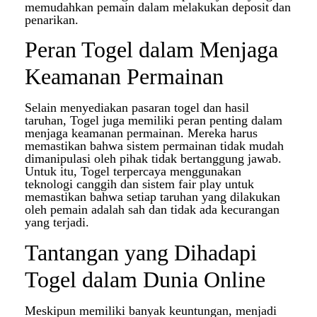
memudahkan pemain dalam melakukan deposit dan
penarikan.
Peran Togel dalam Menjaga
Keamanan Permainan
Selain menyediakan pasaran togel dan hasil
taruhan, Togel juga memiliki peran penting dalam
menjaga keamanan permainan. Mereka harus
memastikan bahwa sistem permainan tidak mudah
dimanipulasi oleh pihak tidak bertanggung jawab.
Untuk itu, Togel terpercaya menggunakan
teknologi canggih dan sistem fair play untuk
memastikan bahwa setiap taruhan yang dilakukan
oleh pemain adalah sah dan tidak ada kecurangan
yang terjadi.
Tantangan yang Dihadapi
Togel dalam Dunia Online
Meskipun memiliki banyak keuntungan, menjadi