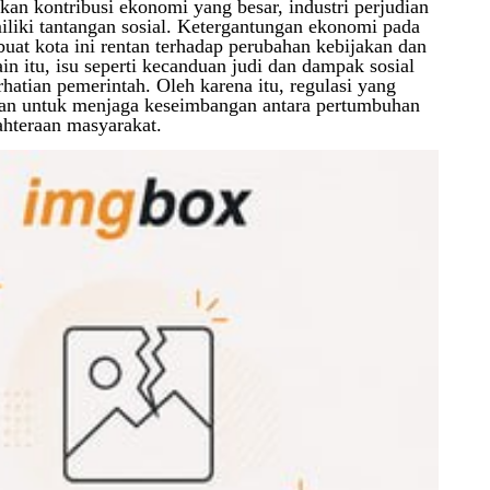
n kontribusi ekonomi yang besar, industri perjudian
liki tantangan sosial. Ketergantungan ekonomi pada
uat kota ini rentan terhadap perubahan kebijakan dan
ain itu, isu seperti kecanduan judi dan dampak sosial
hatian pemerintah. Oleh karena itu, regulasi yang
pkan untuk menjaga keseimbangan antara pertumbuhan
hteraan masyarakat.