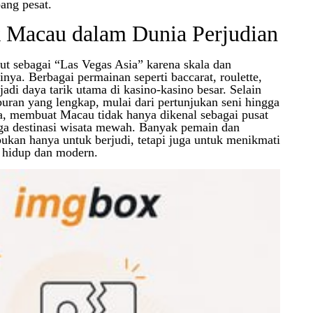
ang pesat.
k Macau dalam Dunia Perjudian
ut sebagai “Las Vegas Asia” karena skala dan
nya. Berbagai permainan seperti baccarat, roulette,
adi daya tarik utama di kasino-kasino besar. Selain
buran yang lengkap, mulai dari pertunjukan seni hingga
ia, membuat Macau tidak hanya dikenal sebagai pusat
juga destinasi wisata mewah. Banyak pemain dan
ukan hanya untuk berjudi, tetapi juga untuk menikmati
 hidup dan modern.