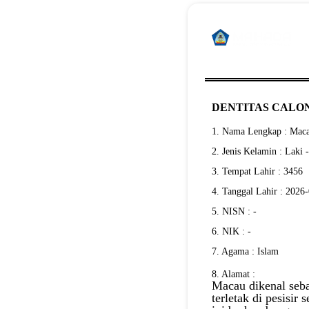
DENTITAS CALON
1. Nama Lengkap : Maca
2. Jenis Kelamin : Laki 
3. Tempat Lahir : 3456
4. Tanggal Lahir : 2026
5. NISN : -
6. NIK : -
7. Agama : Islam
8. Alamat :
Macau dikenal sebag
terletak di pesisir