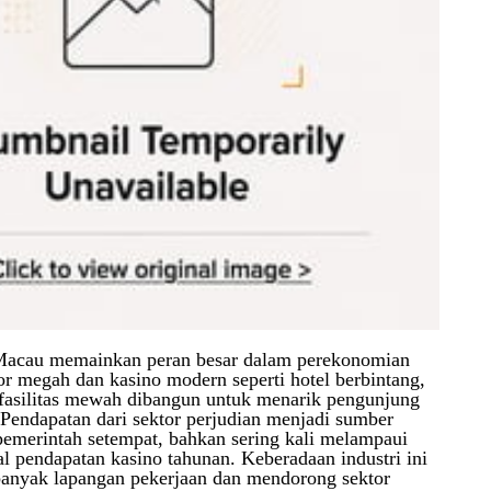
i Macau memainkan peran besar dalam perekonomian
sor megah dan kasino modern seperti hotel berbintang,
 fasilitas mewah dibangun untuk menarik pengunjung
. Pendapatan dari sektor perjudian menjadi sumber
emerintah setempat, bahkan sering kali melampaui
l pendapatan kasino tahunan. Keberadaan industri ini
banyak lapangan pekerjaan dan mendorong sektor