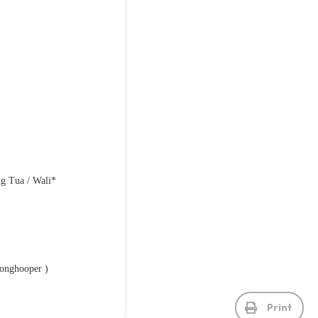
g Tua / Wali*
honghooper )
Print