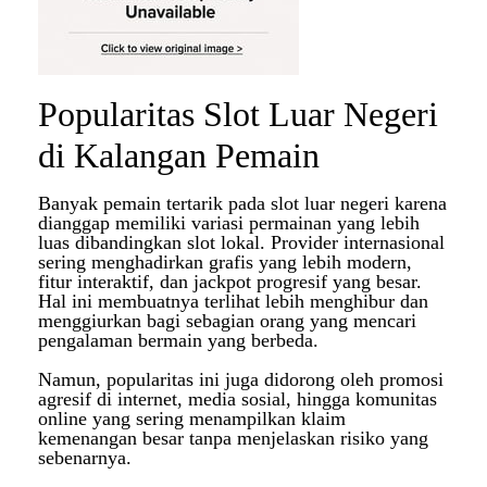
Popularitas Slot Luar Negeri
di Kalangan Pemain
Banyak pemain tertarik pada slot luar negeri karena
dianggap memiliki variasi permainan yang lebih
luas dibandingkan slot lokal. Provider internasional
sering menghadirkan grafis yang lebih modern,
fitur interaktif, dan jackpot progresif yang besar.
Hal ini membuatnya terlihat lebih menghibur dan
menggiurkan bagi sebagian orang yang mencari
pengalaman bermain yang berbeda.
Namun, popularitas ini juga didorong oleh promosi
agresif di internet, media sosial, hingga komunitas
online yang sering menampilkan klaim
kemenangan besar tanpa menjelaskan risiko yang
sebenarnya.