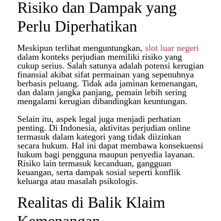
Risiko dan Dampak yang
Perlu Diperhatikan
Meskipun terlihat menguntungkan,
slot luar negeri
dalam konteks perjudian memiliki risiko yang
cukup serius. Salah satunya adalah potensi kerugian
finansial akibat sifat permainan yang sepenuhnya
berbasis peluang. Tidak ada jaminan kemenangan,
dan dalam jangka panjang, pemain lebih sering
mengalami kerugian dibandingkan keuntungan.
Selain itu, aspek legal juga menjadi perhatian
penting. Di Indonesia, aktivitas perjudian online
termasuk dalam kategori yang tidak diizinkan
secara hukum. Hal ini dapat membawa konsekuensi
hukum bagi pengguna maupun penyedia layanan.
Risiko lain termasuk kecanduan, gangguan
keuangan, serta dampak sosial seperti konflik
keluarga atau masalah psikologis.
Realitas di Balik Klaim
Kemenangan