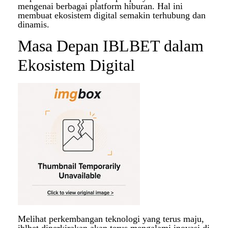
mengenai berbagai platform hiburan. Hal ini
membuat ekosistem digital semakin terhubung dan
dinamis.
Masa Depan IBLBET dalam
Ekosistem Digital
Melihat perkembangan teknologi yang terus maju,
iblbet diperkirakan akan terus mengalami inovasi di