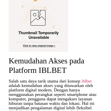
Kemudahan Akses pada
Platform IBLBET
Salah satu daya tarik utama dari konsep
iblbet
adalah kemudahan akses yang ditawarkan oleh
platform digital modern. Dengan hanya
menggunakan perangkat seperti smartphone atau
komputer, pengguna dapat mengakses layanan
hiburan tanpa batasan waktu dan lokasi. Hal ini
menjadikan pengalaman digital lebih fleksibel