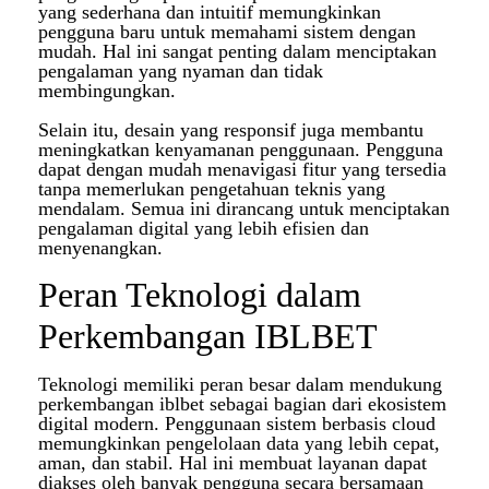
yang sederhana dan intuitif memungkinkan
pengguna baru untuk memahami sistem dengan
mudah. Hal ini sangat penting dalam menciptakan
pengalaman yang nyaman dan tidak
membingungkan.
Selain itu, desain yang responsif juga membantu
meningkatkan kenyamanan penggunaan. Pengguna
dapat dengan mudah menavigasi fitur yang tersedia
tanpa memerlukan pengetahuan teknis yang
mendalam. Semua ini dirancang untuk menciptakan
pengalaman digital yang lebih efisien dan
menyenangkan.
Peran Teknologi dalam
Perkembangan IBLBET
Teknologi memiliki peran besar dalam mendukung
perkembangan iblbet sebagai bagian dari ekosistem
digital modern. Penggunaan sistem berbasis cloud
memungkinkan pengelolaan data yang lebih cepat,
aman, dan stabil. Hal ini membuat layanan dapat
diakses oleh banyak pengguna secara bersamaan