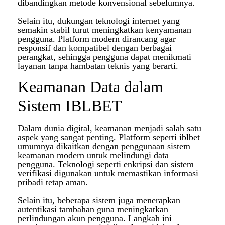
dibandingkan metode konvensional sebelumnya.
Selain itu, dukungan teknologi internet yang
semakin stabil turut meningkatkan kenyamanan
pengguna. Platform modern dirancang agar
responsif dan kompatibel dengan berbagai
perangkat, sehingga pengguna dapat menikmati
layanan tanpa hambatan teknis yang berarti.
Keamanan Data dalam
Sistem IBLBET
Dalam dunia digital, keamanan menjadi salah satu
aspek yang sangat penting. Platform seperti iblbet
umumnya dikaitkan dengan penggunaan sistem
keamanan modern untuk melindungi data
pengguna. Teknologi seperti enkripsi dan sistem
verifikasi digunakan untuk memastikan informasi
pribadi tetap aman.
Selain itu, beberapa sistem juga menerapkan
autentikasi tambahan guna meningkatkan
perlindungan akun pengguna. Langkah ini