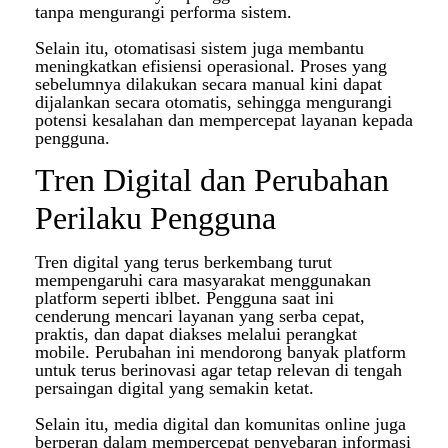
tanpa mengurangi performa sistem.
Selain itu, otomatisasi sistem juga membantu
meningkatkan efisiensi operasional. Proses yang
sebelumnya dilakukan secara manual kini dapat
dijalankan secara otomatis, sehingga mengurangi
potensi kesalahan dan mempercepat layanan kepada
pengguna.
Tren Digital dan Perubahan
Perilaku Pengguna
Tren digital yang terus berkembang turut
mempengaruhi cara masyarakat menggunakan
platform seperti iblbet. Pengguna saat ini
cenderung mencari layanan yang serba cepat,
praktis, dan dapat diakses melalui perangkat
mobile. Perubahan ini mendorong banyak platform
untuk terus berinovasi agar tetap relevan di tengah
persaingan digital yang semakin ketat.
Selain itu, media digital dan komunitas online juga
berperan dalam mempercepat penyebaran informasi