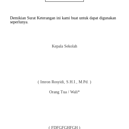
Demikian Surat Keterangan ini kami buat untuk dapat digunakan
seperlunya.
Kepala Sekolah
( Imron Rosyidi, S.H.I., M.Pd. )
Orang Tua / Wali*
( FDFGFGHFGH )