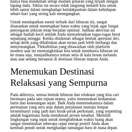
hanya bisa menikmati setiap momen putaran yang terjadi dengan
lapang dada. Siklus ini secara tidak langsung melatih kita untuk
lebih santai dalam menghadapi ketidakpastian dalam kehidupan
sehari-hari yang sering kali menegangkan.
Untuk mendapatkan esensi terbaik dari hiburan ini, sangat
disarankan untuk menetapkan batas waktu yang bijak agar fungsi
penyegaran pikiran tetap berjalan optimal. Jadikan aktivitas ini
sebagai hadiah kecil setelah Anda menyelesaikan tugas-tugas berat
sepanjang minggu. Ketika dinikmati sebagai bentuk apresiasi diri,
setiap detik yang dihabiskan akan terasa jauh lebih berharga dan
menyenangkan. Fleksibilitas yang ditawarkan oleh platform
modern saat ini memungkinkan kita untuk membawa hiburan ini
ke mana saja, menjadikannya teman setia di kala bosan melanda
atau saat sedang bersantai di destinasi liburan impian Anda.
Menemukan Destinasi
Relaksasi yang Sempurna
Pada akhirnya, semua bentuk hiburan dan relaksasi yang kita cari
bermuara pada satu tujuan utama, yaitu menemukan kedamaian
batin dan kesenangan sejati. Baik Anda menemukannya dalam
permainan yang seru atau dalam perjalanan menuju tempat
tersembunyi yang jauh dari hiruk-piruk perkotaan, yang terpenting
adalah bagaimana Anda menikmati proses tersebut. Memilih
lingkungan yang tepat untuk menghabiskan waktu luang akan
sangat menentukan seberapa cepat energi positif Anda akan
kembali penuh untuk menghadapi tantangan baru di masa depan.