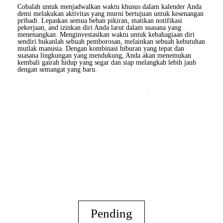
Cobalah untuk menjadwalkan waktu khusus dalam kalender Anda
demi melakukan aktivitas yang murni bertujuan untuk kesenangan
pribadi. Lepaskan semua beban pikiran, matikan notifikasi
pekerjaan, and izinkan diri Anda larut dalam suasana yang
menenangkan. Menginvestasikan waktu untuk kebahagiaan diri
sendiri bukanlah sebuah pemborosan, melainkan sebuah kebutuhan
mutlak manusia. Dengan kombinasi hiburan yang tepat dan
suasana lingkungan yang mendukung, Anda akan menemukan
kembali gairah hidup yang segar dan siap melangkah lebih jauh
dengan semangat yang baru.
Pending