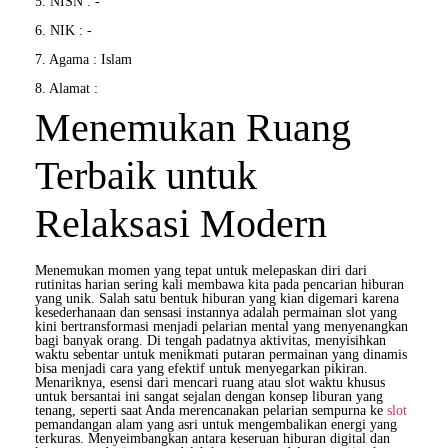
5. NISN : -
6. NIK : -
7. Agama : Islam
8. Alamat :
Menemukan Ruang
Terbaik untuk
Relaksasi Modern
Menemukan momen yang tepat untuk melepaskan diri dari
rutinitas harian sering kali membawa kita pada pencarian hiburan
yang unik. Salah satu bentuk hiburan yang kian digemari karena
kesederhanaan dan sensasi instannya adalah permainan slot yang
kini bertransformasi menjadi pelarian mental yang menyenangkan
bagi banyak orang. Di tengah padatnya aktivitas, menyisihkan
waktu sebentar untuk menikmati putaran permainan yang dinamis
bisa menjadi cara yang efektif untuk menyegarkan pikiran.
Menariknya, esensi dari mencari ruang atau slot waktu khusus
untuk bersantai ini sangat sejalan dengan konsep liburan yang
tenang, seperti saat Anda merencanakan pelarian sempurna ke
slot
pemandangan alam yang asri untuk mengembalikan energi yang
terkuras. Menyeimbangkan antara keseruan hiburan digital dan