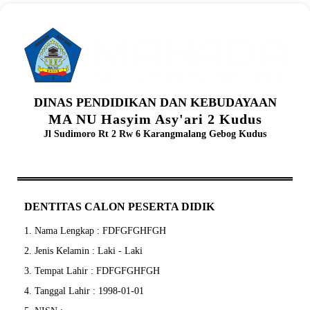
DINAS PENDIDIKAN DAN KEBUDAYAAN
MA NU Hasyim Asy'ari 2 Kudus
Jl Sudimoro Rt 2 Rw 6 Karangmalang Gebog Kudus
DENTITAS CALON PESERTA DIDIK
1. Nama Lengkap : FDFGFGHFGH
2. Jenis Kelamin : Laki - Laki
3. Tempat Lahir : FDFGFGHFGH
4. Tanggal Lahir : 1998-01-01