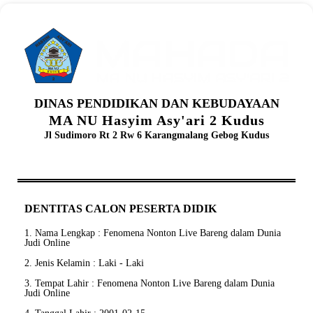
DINAS PENDIDIKAN DAN KEBUDAYAAN
MA NU Hasyim Asy'ari 2 Kudus
Jl Sudimoro Rt 2 Rw 6 Karangmalang Gebog Kudus
DENTITAS CALON PESERTA DIDIK
1. Nama Lengkap : Fenomena Nonton Live Bareng dalam Dunia
Judi Online
2. Jenis Kelamin : Laki - Laki
3. Tempat Lahir : Fenomena Nonton Live Bareng dalam Dunia
Judi Online