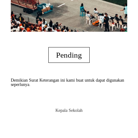
Pending
Demikian Surat Keterangan ini kami buat untuk dapat digunakan
seperlunya.
Kepala Sekolah