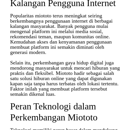
Kalangan Pengguna Internet
Popularitas miototo terus meningkat seiring
berkembangnya penggunaan internet di berbagai
kalangan masyarakat. Banyak pengguna mulai
mengenal platform ini melalui media sosial,
rekomendasi teman, maupun komunitas online.
Kemudahan akses dan kenyamanan penggunaan
membuat platform ini semakin diminati oleh
generasi modern.
Selain itu, perkembangan gaya hidup digital juga
mendorong masyarakat untuk mencari hiburan yang
praktis dan fleksibel. Miototo hadir sebagai salah
satu solusi hiburan online yang dapat digunakan
kapan saja tanpa harus terbatas oleh lokasi tertentu.
Faktor inilah yang membuat platform tersebut
semakin dikenal luas.
Peran Teknologi dalam
Perkembangan Miototo
Teknologi memiliki peran besar dalam mendukung