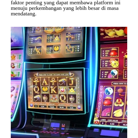
faktor penting yang dapat membawa platform ini
menuju perkembangan yang lebih besar di masa
mendatang.