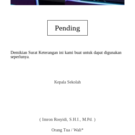
Pending
Demikian Surat Keterangan ini kami buat untuk dapat digunakan
seperlunya.
Kepala Sekolah
( Imron Rosyidi, S.H.I., M.Pd. )
Orang Tua / Wali*