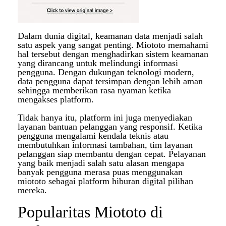
Dalam dunia digital, keamanan data menjadi salah
satu aspek yang sangat penting. Miototo memahami
hal tersebut dengan menghadirkan sistem keamanan
yang dirancang untuk melindungi informasi
pengguna. Dengan dukungan teknologi modern,
data pengguna dapat tersimpan dengan lebih aman
sehingga memberikan rasa nyaman ketika
mengakses platform.
Tidak hanya itu, platform ini juga menyediakan
layanan bantuan pelanggan yang responsif. Ketika
pengguna mengalami kendala teknis atau
membutuhkan informasi tambahan, tim layanan
pelanggan siap membantu dengan cepat. Pelayanan
yang baik menjadi salah satu alasan mengapa
banyak pengguna merasa puas menggunakan
miototo sebagai platform hiburan digital pilihan
mereka.
Popularitas Miototo di