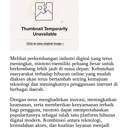
Melihat perkembangan industri digital yang terus
meningkat, miototo memiliki peluang besar untuk
berkembang lebih jauh di masa depan. Kebutuhan
masyarakat terhadap hiburan online yang mudah
diakses akan terus bertambah seiring kemajuan
teknologi dan meningkatnya penggunaan internet di
berbagai daerah.
Dengan terus menghadirkan inovasi, meningkatkan
keamanan, serta memberikan kenyamanan terbaik
bagi pengguna, miototo dapat mempertahankan
popularitasnya sebagai salah satu platform hiburan
digital modern. Kombinasi antara teknologi,
kemudahan akses, dan kualitas layanan menjadi