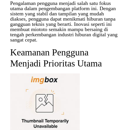
Pengalaman pengguna menjadi salah satu fokus
utama dalam pengembangan platform ini. Dengan
sistem yang stabil dan tampilan yang mudah
diakses, pengguna dapat menikmati hiburan tanpa
gangguan teknis yang berarti. Inovasi seperti ini
membuat miototo semakin mampu bersaing di
tengah perkembangan industri hiburan digital yang
sangat cepat.
Keamanan Pengguna
Menjadi Prioritas Utama