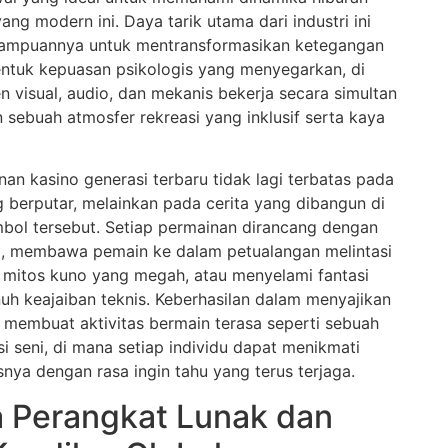
ang modern ini. Daya tarik utama dari industri ini
mampuannya untuk mentransformasikan ketegangan
ntuk kepuasan psikologis yang menyegarkan, di
 visual, audio, dan mekanis bekerja secara simultan
 sebuah atmosfer rekreasi yang inklusif serta kaya
nan kasino generasi terbaru tidak lagi terbatas pada
g berputar, melainkan pada cerita yang dibangun di
mbol tersebut. Setiap permainan dirancang dengan
, membawa pemain ke dalam petualangan melintasi
i mitos kuno yang megah, atau menyelami fantasi
nuh keajaiban teknis. Keberhasilan dalam menyajikan
ini membuat aktivitas bermain terasa seperti sebuah
si seni, di mana setiap individu dapat menikmati
snya dengan rasa ingin tahu yang terus terjaga.
 Perangkat Lunak dan