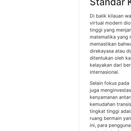
Standar 
Di balik kilauan w
virtual modern dio
tinggi yang menjam
matematika yang 
memastikan bahwa 
direkayasa atau d
ditentukan oleh ka
kelayakan dari ber
internasional.
Selain fokus pada
juga menginvesta
kenyamanan antarm
kemudahan transisi
tingkat tinggi ada
ruang bermain ya
ini, para penggu