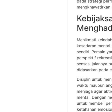
pada strategi per
mengkhawatirkan st
Kebijaks
Menghada
Menikmati keindah
kesadaran mental 
sendiri. Pemain ya
perspektif rekreas
sensasi jalannya p
didasarkan pada ek
Disiplin untuk men
waktu maupun ang
menjaga agar aktiv
mental. Dengan m
untuk membeli pen
ketahanan emosion