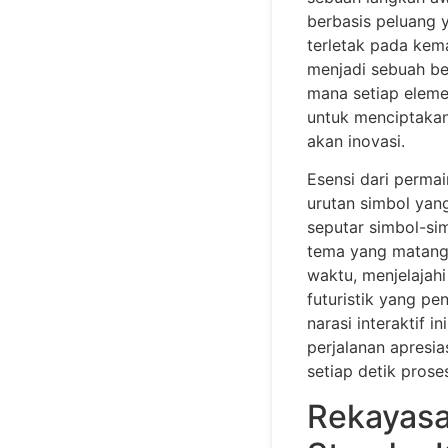
berbasis peluang y
terletak pada ke
menjadi sebuah be
mana setiap elemen
untuk menciptakan
akan inovasi.
Esensi dari permai
urutan simbol yan
seputar simbol-si
tema yang matang
waktu, menjelajah
futuristik yang pe
narasi interaktif 
perjalanan apresia
setiap detik prose
Rekayasa