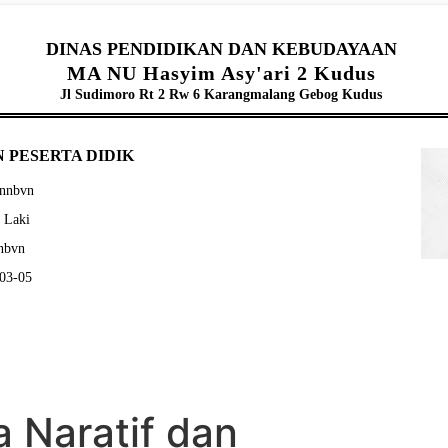
DINAS PENDIDIKAN DAN KEBUDAYAAN
MA NU Hasyim Asy'ari 2 Kudus
Jl Sudimoro Rt 2 Rw 6 Karangmalang Gebog Kudus
 PESERTA DIDIK
bnnbvn
- Laki
nnbvn
-03-05
a Naratif dan