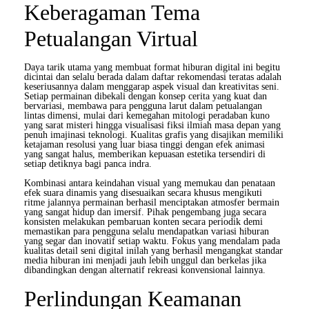
Keberagaman Tema
Petualangan Virtual
Daya tarik utama yang membuat format hiburan digital ini begitu
dicintai dan selalu berada dalam daftar rekomendasi teratas adalah
keseriusannya dalam menggarap aspek visual dan kreativitas seni.
Setiap permainan dibekali dengan konsep cerita yang kuat dan
bervariasi, membawa para pengguna larut dalam petualangan
lintas dimensi, mulai dari kemegahan mitologi peradaban kuno
yang sarat misteri hingga visualisasi fiksi ilmiah masa depan yang
penuh imajinasi teknologi. Kualitas grafis yang disajikan memiliki
ketajaman resolusi yang luar biasa tinggi dengan efek animasi
yang sangat halus, memberikan kepuasan estetika tersendiri di
setiap detiknya bagi panca indra.
Kombinasi antara keindahan visual yang memukau dan penataan
efek suara dinamis yang disesuaikan secara khusus mengikuti
ritme jalannya permainan berhasil menciptakan atmosfer bermain
yang sangat hidup dan imersif. Pihak pengembang juga secara
konsisten melakukan pembaruan konten secara periodik demi
memastikan para pengguna selalu mendapatkan variasi hiburan
yang segar dan inovatif setiap waktu. Fokus yang mendalam pada
kualitas detail seni digital inilah yang berhasil mengangkat standar
media hiburan ini menjadi jauh lebih unggul dan berkelas jika
dibandingkan dengan alternatif rekreasi konvensional lainnya.
Perlindungan Keamanan