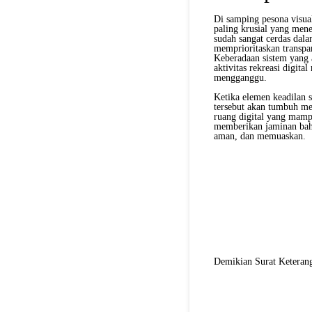
Di samping pesona visual
paling krusial yang mene
sudah sangat cerdas dala
memprioritaskan transpar
Keberadaan sistem yang 
aktivitas rekreasi digit
mengganggu.
Ketika elemen keadilan s
tersebut akan tumbuh me
ruang digital yang mampu
memberikan jaminan bahw
aman, dan memuaskan.
Demikian Surat Keterang