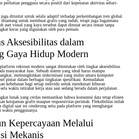
erhatian pengguna secara positif dari kepenatan aktivitas sehari-
r juga dituntut untuk selalu adaptif terhadap perkembangan tren global.
ditantang untuk membuat grafis yang indah, tetapi juga bagaimana
 aset visual yang kaya tersebut dapat dimuat secara instan tanpa
gkat keras yang digunakan oleh para pemain.
as Aksesibilitas dalam
g Gaya Hidup Modern
latform rekreasi modern sangat ditentukan oleh tingkat aksesibilitas
da masyarakat luas. Sebuah sistem yang ideal harus mampu
angkat, memungkinkan sinkronisasi yang mulus antara komputer
sel pintar dalam berbagai tingkatan spesifikasi. Kemudahan
kan kebebasan bagi setiap individu untuk menikmati hiburan
a-sela waktu istirahat kerja atau saat sedang berada dalam perjalanan.
ngkat lunak yang cerdas memastikan bahwa konsumsi data tetap efisien
 ketajaman grafis maupun responsivitas perintah. Fleksibilitas inilah
digital saat ini cenderung setia pada platform yang menghargai
si waktu penggunanya.
 Kepercayaan Melalui
si Mekanis