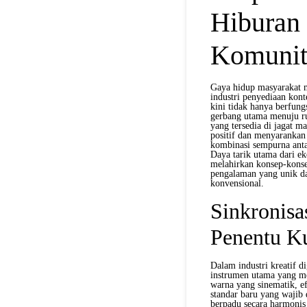
Hiburan 
Komunita
Gaya hidup masyarakat m
industri penyediaan kont
kini tidak hanya berfung
gerbang utama menuju rua
yang tersedia di jagat m
positif dan menyaranka
kombinasi sempurna antar
Daya tarik utama dari ek
melahirkan konsep-kons
pengalaman yang unik da
konvensional.
Sinkronisa
Penentu K
Dalam industri kreatif di
instrumen utama yang m
warna yang sinematik, ef
standar baru yang wajib 
berpadu secara harmonis d