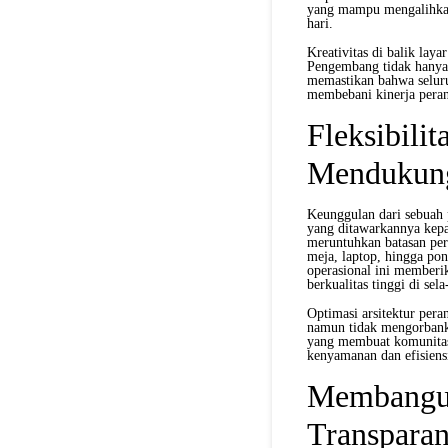
yang mampu mengalihkan p
hari.
Kreativitas di balik laya
Pengembang tidak hanya 
memastikan bahwa seluruh
membebani kinerja peran
Fleksibilit
Mendukun
Keunggulan dari sebuah p
yang ditawarkannya kepa
meruntuhkan batasan per
meja, laptop, hingga pon
operasional ini memberi
berkualitas tinggi di sel
Optimasi arsitektur pera
namun tidak mengorbankan
yang membuat komunitas 
kenyamanan dan efisien
Membangun
Transparan