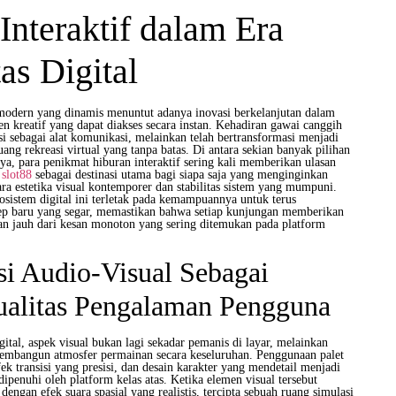
Interaktif dalam Era
s Digital
odern yang dinamis menuntut adanya inovasi berkelanjutan dalam
en kreatif yang dapat diakses secara instan. Kehadiran gawai canggih
si sebagai alat komunikasi, melainkan telah bertransformasi menjadi
ng rekreasi virtual yang tanpa batas. Di antara sekian banyak pilihan
aya, para penikmat hiburan interaktif sering kali memberikan ulasan
n
slot88
sebagai destinasi utama bagi siapa saja yang menginginkan
a estetika visual kontemporer dan stabilitas sistem yang mumpuni.
osistem digital ini terletak pada kemampuannya untuk terus
ep baru yang segar, memastikan bahwa setiap kunjungan memberikan
n jauh dari kesan monoton yang sering ditemukan pada platform
si Audio-Visual Sebagai
ualitas Pengalaman Pengguna
gital, aspek visual bukan lagi sekadar pemanis di layar, melainkan
embangun atmosfer permainan secara keseluruhan. Penggunaan palet
ek transisi yang presisi, dan desain karakter yang mendetail menjadi
dipenuhi oleh platform kelas atas. Ketika elemen visual tersebut
engan efek suara spasial yang realistis, tercipta sebuah ruang simulasi