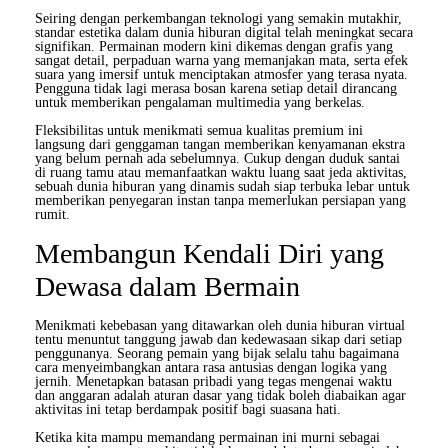
Seiring dengan perkembangan teknologi yang semakin mutakhir,
standar estetika dalam dunia hiburan digital telah meningkat secara
signifikan. Permainan modern kini dikemas dengan grafis yang
sangat detail, perpaduan warna yang memanjakan mata, serta efek
suara yang imersif untuk menciptakan atmosfer yang terasa nyata.
Pengguna tidak lagi merasa bosan karena setiap detail dirancang
untuk memberikan pengalaman multimedia yang berkelas.
Fleksibilitas untuk menikmati semua kualitas premium ini
langsung dari genggaman tangan memberikan kenyamanan ekstra
yang belum pernah ada sebelumnya. Cukup dengan duduk santai
di ruang tamu atau memanfaatkan waktu luang saat jeda aktivitas,
sebuah dunia hiburan yang dinamis sudah siap terbuka lebar untuk
memberikan penyegaran instan tanpa memerlukan persiapan yang
rumit.
Membangun Kendali Diri yang
Dewasa dalam Bermain
Menikmati kebebasan yang ditawarkan oleh dunia hiburan virtual
tentu menuntut tanggung jawab dan kedewasaan sikap dari setiap
penggunanya. Seorang pemain yang bijak selalu tahu bagaimana
cara menyeimbangkan antara rasa antusias dengan logika yang
jernih. Menetapkan batasan pribadi yang tegas mengenai waktu
dan anggaran adalah aturan dasar yang tidak boleh diabaikan agar
aktivitas ini tetap berdampak positif bagi suasana hati.
Ketika kita mampu memandang permainan ini murni sebagai