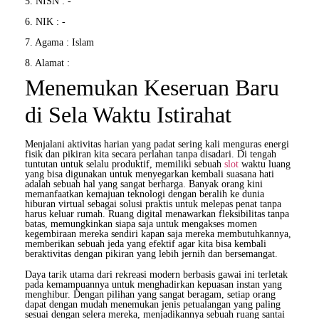
5. NISN : -
6. NIK : -
7. Agama : Islam
8. Alamat :
Menemukan Keseruan Baru
di Sela Waktu Istirahat
Menjalani aktivitas harian yang padat sering kali menguras energi
fisik dan pikiran kita secara perlahan tanpa disadari. Di tengah
tuntutan untuk selalu produktif, memiliki sebuah
slot
waktu luang
yang bisa digunakan untuk menyegarkan kembali suasana hati
adalah sebuah hal yang sangat berharga. Banyak orang kini
memanfaatkan kemajuan teknologi dengan beralih ke dunia
hiburan virtual sebagai solusi praktis untuk melepas penat tanpa
harus keluar rumah. Ruang digital menawarkan fleksibilitas tanpa
batas, memungkinkan siapa saja untuk mengakses momen
kegembiraan mereka sendiri kapan saja mereka membutuhkannya,
memberikan sebuah jeda yang efektif agar kita bisa kembali
beraktivitas dengan pikiran yang lebih jernih dan bersemangat.
Daya tarik utama dari rekreasi modern berbasis gawai ini terletak
pada kemampuannya untuk menghadirkan kepuasan instan yang
menghibur. Dengan pilihan yang sangat beragam, setiap orang
dapat dengan mudah menemukan jenis petualangan yang paling
sesuai dengan selera mereka, menjadikannya sebuah ruang santai