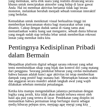
yang memukau, serta efek suara yang realistis dirancang secara
khusus untuk menciptakan atmosfer yang hidup di layar gawai
Anda. Hal ini membuat aktivitas bersantai tidak lagi terasa
monoton, melainkan berubah menjadi sebuah tontonan interaktif
yang berkelas.
Kemudahan untuk menikmati visual berkualitas tinggi ini
memberikan kenyamanan ekstra bagi masyarakat urban yang
dinamis. Cukup dengan duduk santai di ruang tamu atau
memanfaatkan waktu luang saat mengantre, sebuah dunia hiburan
yang megah sudah siap terbuka lebar untuk memberikan rekreasi
instan yang memikat indra kita.
Pentingnya Kedisiplinan Pribadi
dalam Bermain
Menjadikan platform digital sebagai sarana rekreasi yang sehat
tentu membutuhkan sikap yang bijak dan kontrol diri yang matang
dari pengguna. Seorang penikmat hiburan yang cerdas memahami
bahwa batasan adalah kunci agar aktivitas ini tetap memberikan
dampak yang positif bagi suasana hati. Menetapkan batasan waktu
dan anggaran secara mandiri adalah langkah awal yang wajib
dilakukan sebelum memulai petualangan.
Ketika kita mampu mengendalikan jalannya permainan dengan
logika yang jernih, kita tidak akan mudah terbawa emosi oleh
hasil apa pun yang tertera di layar. Pendekatan yang disiplin ini
memastikan bahwa permainan tetap berfungsi murni sebagai
media hiburan pelepas stres, menjaga agar energi yang kita