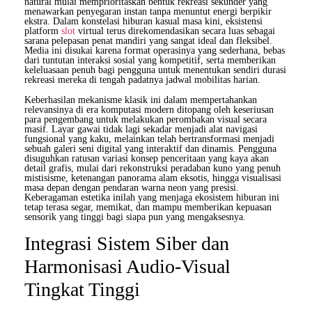
natural mulai memprioritaskan bentuk rekreasi sekunder yang
menawarkan penyegaran instan tanpa menuntut energi berpikir
ekstra. Dalam konstelasi hiburan kasual masa kini, eksistensi
platform
slot
virtual terus direkomendasikan secara luas sebagai
sarana pelepasan penat mandiri yang sangat ideal dan fleksibel.
Media ini disukai karena format operasinya yang sederhana, bebas
dari tuntutan interaksi sosial yang kompetitif, serta memberikan
keleluasaan penuh bagi pengguna untuk menentukan sendiri durasi
rekreasi mereka di tengah padatnya jadwal mobilitas harian.
Keberhasilan mekanisme klasik ini dalam mempertahankan
relevansinya di era komputasi modern ditopang oleh keseriusan
para pengembang untuk melakukan perombakan visual secara
masif. Layar gawai tidak lagi sekadar menjadi alat navigasi
fungsional yang kaku, melainkan telah bertransformasi menjadi
sebuah galeri seni digital yang interaktif dan dinamis. Pengguna
disuguhkan ratusan variasi konsep penceritaan yang kaya akan
detail grafis, mulai dari rekonstruksi peradaban kuno yang penuh
mistisisme, ketenangan panorama alam eksotis, hingga visualisasi
masa depan dengan pendaran warna neon yang presisi.
Keberagaman estetika inilah yang menjaga ekosistem hiburan ini
tetap terasa segar, memikat, dan mampu memberikan kepuasan
sensorik yang tinggi bagi siapa pun yang mengaksesnya.
Integrasi Sistem Siber dan
Harmonisasi Audio-Visual
Tingkat Tinggi