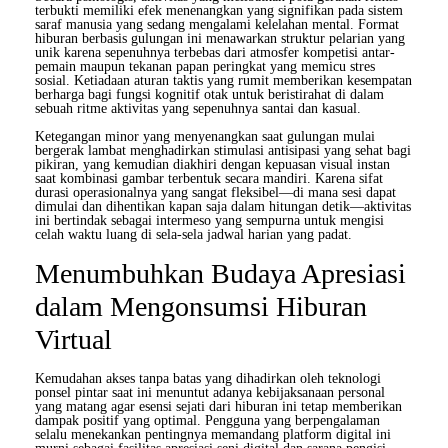
terbukti memiliki efek menenangkan yang signifikan pada sistem
saraf manusia yang sedang mengalami kelelahan mental. Format
hiburan berbasis gulungan ini menawarkan struktur pelarian yang
unik karena sepenuhnya terbebas dari atmosfer kompetisi antar-
pemain maupun tekanan papan peringkat yang memicu stres
sosial. Ketiadaan aturan taktis yang rumit memberikan kesempatan
berharga bagi fungsi kognitif otak untuk beristirahat di dalam
sebuah ritme aktivitas yang sepenuhnya santai dan kasual.
Ketegangan minor yang menyenangkan saat gulungan mulai
bergerak lambat menghadirkan stimulasi antisipasi yang sehat bagi
pikiran, yang kemudian diakhiri dengan kepuasan visual instan
saat kombinasi gambar terbentuk secara mandiri. Karena sifat
durasi operasionalnya yang sangat fleksibel—di mana sesi dapat
dimulai dan dihentikan kapan saja dalam hitungan detik—aktivitas
ini bertindak sebagai intermeso yang sempurna untuk mengisi
celah waktu luang di sela-sela jadwal harian yang padat.
Menumbuhkan Budaya Apresiasi
dalam Mengonsumsi Hiburan
Virtual
Kemudahan akses tanpa batas yang dihadirkan oleh teknologi
ponsel pintar saat ini menuntut adanya kebijaksanaan personal
yang matang agar esensi sejati dari hiburan ini tetap memberikan
dampak positif yang optimal. Pengguna yang berpengalaman
selalu menekankan pentingnya memandang platform digital ini