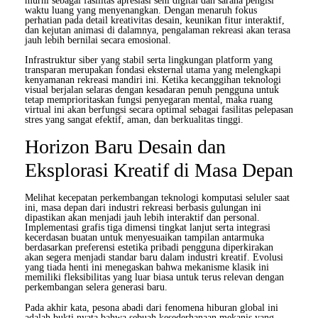
murni sebagai fasilitas apresiasi seni digital dan sarana pengisi
waktu luang yang menyenangkan. Dengan menaruh fokus
perhatian pada detail kreativitas desain, keunikan fitur interaktif,
dan kejutan animasi di dalamnya, pengalaman rekreasi akan terasa
jauh lebih bernilai secara emosional.
Infrastruktur siber yang stabil serta lingkungan platform yang
transparan merupakan fondasi eksternal utama yang melengkapi
kenyamanan rekreasi mandiri ini. Ketika kecanggihan teknologi
visual berjalan selaras dengan kesadaran penuh pengguna untuk
tetap memprioritaskan fungsi penyegaran mental, maka ruang
virtual ini akan berfungsi secara optimal sebagai fasilitas pelepasan
stres yang sangat efektif, aman, dan berkualitas tinggi.
Horizon Baru Desain dan
Eksplorasi Kreatif di Masa Depan
Melihat kecepatan perkembangan teknologi komputasi seluler saat
ini, masa depan dari industri rekreasi berbasis gulungan ini
dipastikan akan menjadi jauh lebih interaktif dan personal.
Implementasi grafis tiga dimensi tingkat lanjut serta integrasi
kecerdasan buatan untuk menyesuaikan tampilan antarmuka
berdasarkan preferensi estetika pribadi pengguna diperkirakan
akan segera menjadi standar baru dalam industri kreatif. Evolusi
yang tiada henti ini menegaskan bahwa mekanisme klasik ini
memiliki fleksibilitas yang luar biasa untuk terus relevan dengan
perkembangan selera generasi baru.
Pada akhir kata, pesona abadi dari fenomena hiburan global ini
adalah bukti nyata bahwa sebuah kesederhanaan mekanis yang