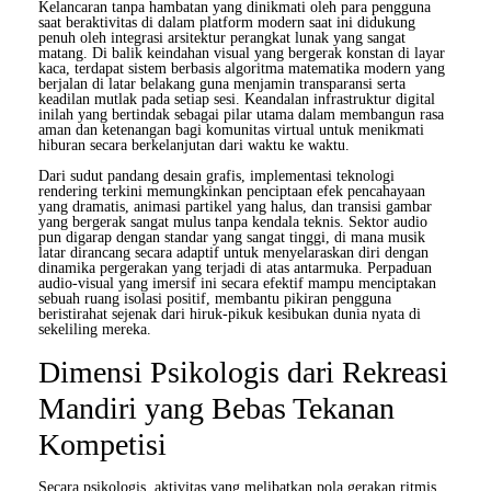
Kelancaran tanpa hambatan yang dinikmati oleh para pengguna
saat beraktivitas di dalam platform modern saat ini didukung
penuh oleh integrasi arsitektur perangkat lunak yang sangat
matang. Di balik keindahan visual yang bergerak konstan di layar
kaca, terdapat sistem berbasis algoritma matematika modern yang
berjalan di latar belakang guna menjamin transparansi serta
keadilan mutlak pada setiap sesi. Keandalan infrastruktur digital
inilah yang bertindak sebagai pilar utama dalam membangun rasa
aman dan ketenangan bagi komunitas virtual untuk menikmati
hiburan secara berkelanjutan dari waktu ke waktu.
Dari sudut pandang desain grafis, implementasi teknologi
rendering terkini memungkinkan penciptaan efek pencahayaan
yang dramatis, animasi partikel yang halus, dan transisi gambar
yang bergerak sangat mulus tanpa kendala teknis. Sektor audio
pun digarap dengan standar yang sangat tinggi, di mana musik
latar dirancang secara adaptif untuk menyelaraskan diri dengan
dinamika pergerakan yang terjadi di atas antarmuka. Perpaduan
audio-visual yang imersif ini secara efektif mampu menciptakan
sebuah ruang isolasi positif, membantu pikiran pengguna
beristirahat sejenak dari hiruk-pikuk kesibukan dunia nyata di
sekeliling mereka.
Dimensi Psikologis dari Rekreasi
Mandiri yang Bebas Tekanan
Kompetisi
Secara psikologis, aktivitas yang melibatkan pola gerakan ritmis