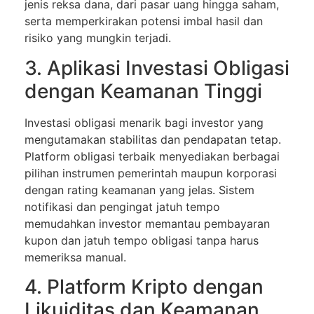
jenis reksa dana, dari pasar uang hingga saham,
serta memperkirakan potensi imbal hasil dan
risiko yang mungkin terjadi.
3. Aplikasi Investasi Obligasi
dengan Keamanan Tinggi
Investasi obligasi menarik bagi investor yang
mengutamakan stabilitas dan pendapatan tetap.
Platform obligasi terbaik menyediakan berbagai
pilihan instrumen pemerintah maupun korporasi
dengan rating keamanan yang jelas. Sistem
notifikasi dan pengingat jatuh tempo
memudahkan investor memantau pembayaran
kupon dan jatuh tempo obligasi tanpa harus
memeriksa manual.
4. Platform Kripto dengan
Likuiditas dan Keamanan