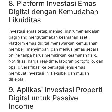
8. Platform Investasi Emas
Digital dengan Kemudahan
Likuiditas
Investasi emas tetap menjadi instrumen andalan
bagi yang mengutamakan keamanan aset.
Platform emas digital menawarkan kemudahan
membeli, menyimpan, dan menjual emas secara
online tanpa harus memikirkan keamanan fisik.
Notifikasi harga real-time, laporan portofolio, dan
opsi diversifikasi ke berbagai jenis emas
membuat investasi ini fleksibel dan mudah
dikelola.
9. Aplikasi Investasi Properti
Digital untuk Passive
Income