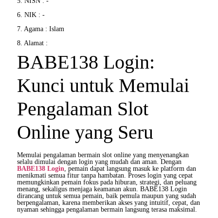
5. NISN : -
6. NIK : -
7. Agama : Islam
8. Alamat :
BABE138 Login:
Kunci untuk Memulai
Pengalaman Slot
Online yang Seru
Memulai pengalaman bermain slot online yang menyenangkan
selalu dimulai dengan login yang mudah dan aman. Dengan
BABE138 Login
, pemain dapat langsung masuk ke platform dan
menikmati semua fitur tanpa hambatan. Proses login yang cepat
memungkinkan pemain fokus pada hiburan, strategi, dan peluang
menang, sekaligus menjaga keamanan akun. BABE138 Login
dirancang untuk semua pemain, baik pemula maupun yang sudah
berpengalaman, karena memberikan akses yang intuitif, cepat, dan
nyaman sehingga pengalaman bermain langsung terasa maksimal.