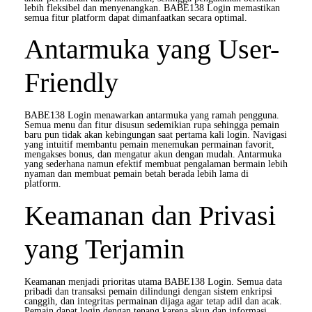
lebih fleksibel dan menyenangkan. BABE138 Login memastikan
semua fitur platform dapat dimanfaatkan secara optimal.
Antarmuka yang User-
Friendly
BABE138 Login menawarkan antarmuka yang ramah pengguna.
Semua menu dan fitur disusun sedemikian rupa sehingga pemain
baru pun tidak akan kebingungan saat pertama kali login. Navigasi
yang intuitif membantu pemain menemukan permainan favorit,
mengakses bonus, dan mengatur akun dengan mudah. Antarmuka
yang sederhana namun efektif membuat pengalaman bermain lebih
nyaman dan membuat pemain betah berada lebih lama di
platform.
Keamanan dan Privasi
yang Terjamin
Keamanan menjadi prioritas utama BABE138 Login. Semua data
pribadi dan transaksi pemain dilindungi dengan sistem enkripsi
canggih, dan integritas permainan dijaga agar tetap adil dan acak.
Pemain dapat login dengan tenang karena akun dan informasi