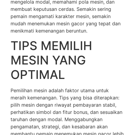
mengelola modal, memahami pola mesin, dan
membuat keputusan cerdas. Semakin sering
pemain mengamati karakter mesin, semakin
mudah menemukan mesin gacor yang tepat dan
menikmati kemenangan beruntun.
TIPS MEMILIH
MESIN YANG
OPTIMAL
Pemilihan mesin adalah faktor utama untuk
meraih kemenangan. Tips yang bisa diterapkan:
pilih mesin dengan riwayat pembayaran stabil,
perhatikan simbol dan fitur bonus, dan sesuaikan
taruhan dengan modal. Menggabungkan
pengamatan, strategi, dan kesabaran akan
membantu pemain menemukan mesin gacor lebih