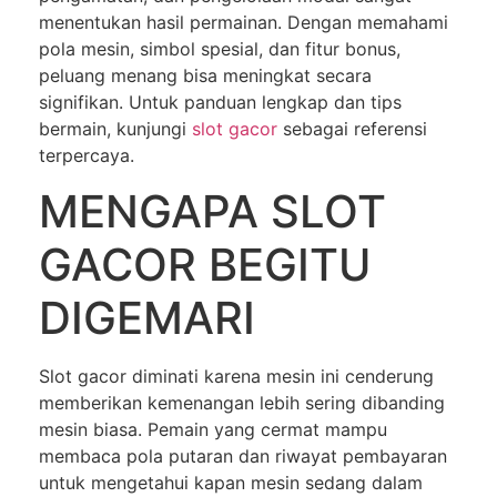
menentukan hasil permainan. Dengan memahami
pola mesin, simbol spesial, dan fitur bonus,
peluang menang bisa meningkat secara
signifikan. Untuk panduan lengkap dan tips
bermain, kunjungi
slot gacor
sebagai referensi
terpercaya.
MENGAPA SLOT
GACOR BEGITU
DIGEMARI
Slot gacor diminati karena mesin ini cenderung
memberikan kemenangan lebih sering dibanding
mesin biasa. Pemain yang cermat mampu
membaca pola putaran dan riwayat pembayaran
untuk mengetahui kapan mesin sedang dalam