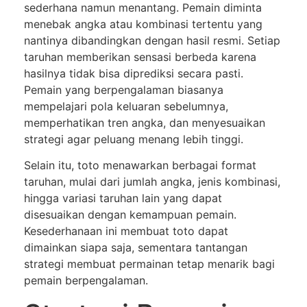
sederhana namun menantang. Pemain diminta
menebak angka atau kombinasi tertentu yang
nantinya dibandingkan dengan hasil resmi. Setiap
taruhan memberikan sensasi berbeda karena
hasilnya tidak bisa diprediksi secara pasti.
Pemain yang berpengalaman biasanya
mempelajari pola keluaran sebelumnya,
memperhatikan tren angka, dan menyesuaikan
strategi agar peluang menang lebih tinggi.
Selain itu, toto menawarkan berbagai format
taruhan, mulai dari jumlah angka, jenis kombinasi,
hingga variasi taruhan lain yang dapat
disesuaikan dengan kemampuan pemain.
Kesederhanaan ini membuat toto dapat
dimainkan siapa saja, sementara tantangan
strategi membuat permainan tetap menarik bagi
pemain berpengalaman.