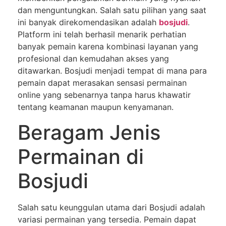
dan menguntungkan. Salah satu pilihan yang saat
ini banyak direkomendasikan adalah
bosjudi
.
Platform ini telah berhasil menarik perhatian
banyak pemain karena kombinasi layanan yang
profesional dan kemudahan akses yang
ditawarkan. Bosjudi menjadi tempat di mana para
pemain dapat merasakan sensasi permainan
online yang sebenarnya tanpa harus khawatir
tentang keamanan maupun kenyamanan.
Beragam Jenis
Permainan di
Bosjudi
Salah satu keunggulan utama dari Bosjudi adalah
variasi permainan yang tersedia. Pemain dapat