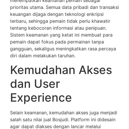
menempatkan keamanan pemain sebagai
prioritas utama. Semua data pribadi dan transaksi
keuangan dijaga dengan teknologi enkripsi
terbaru, sehingga pemain tidak perlu khawatir
tentang kebocoran informasi atau penipuan.
Sistem keamanan yang ketat ini membuat para
pemain dapat fokus pada permainan tanpa
gangguan, sekaligus meningkatkan rasa percaya
diri dalam melakukan taruhan.
Kemudahan Akses
dan User
Experience
Selain keamanan, kemudahan akses juga menjadi
salah satu nilai jual Bosjudi. Platform ini didesain
agar dapat diakses dengan lancar melalui