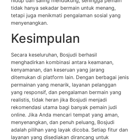
hidup dan saling mendukung, sehingga pemain
tidak hanya sekadar bermain untuk menang,
tetapi juga menikmati pengalaman sosial yang
menyenangkan.
Kesimpulan
Secara keseluruhan, Bosjudi berhasil
menghadirkan kombinasi antara keamanan,
kenyamanan, dan keseruan yang jarang
ditemukan di platform lain. Dengan berbagai jenis
permainan yang menarik, layanan pelanggan
yang responsif, dan pengalaman bermain yang
realistis, tidak heran jika Bosjudi menjadi
rekomendasi utama bagi banyak pemain judi
online. Jika Anda mencari tempat yang aman,
menyenangkan, dan penuh peluang, Bosjudi
adalah pilihan yang layak dicoba. Setiap fitur dan
layanan yang disediakan dirancang untuk