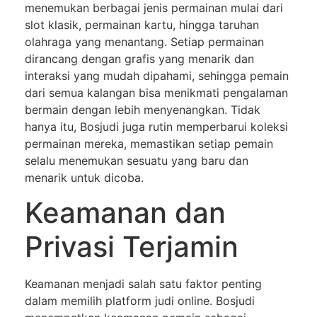
menemukan berbagai jenis permainan mulai dari
slot klasik, permainan kartu, hingga taruhan
olahraga yang menantang. Setiap permainan
dirancang dengan grafis yang menarik dan
interaksi yang mudah dipahami, sehingga pemain
dari semua kalangan bisa menikmati pengalaman
bermain dengan lebih menyenangkan. Tidak
hanya itu, Bosjudi juga rutin memperbarui koleksi
permainan mereka, memastikan setiap pemain
selalu menemukan sesuatu yang baru dan
menarik untuk dicoba.
Keamanan dan
Privasi Terjamin
Keamanan menjadi salah satu faktor penting
dalam memilih platform judi online. Bosjudi