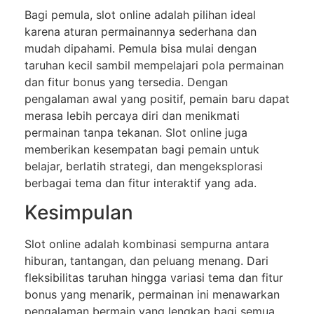
Bagi pemula, slot online adalah pilihan ideal
karena aturan permainannya sederhana dan
mudah dipahami. Pemula bisa mulai dengan
taruhan kecil sambil mempelajari pola permainan
dan fitur bonus yang tersedia. Dengan
pengalaman awal yang positif, pemain baru dapat
merasa lebih percaya diri dan menikmati
permainan tanpa tekanan. Slot online juga
memberikan kesempatan bagi pemain untuk
belajar, berlatih strategi, dan mengeksplorasi
berbagai tema dan fitur interaktif yang ada.
Kesimpulan
Slot online adalah kombinasi sempurna antara
hiburan, tantangan, dan peluang menang. Dari
fleksibilitas taruhan hingga variasi tema dan fitur
bonus yang menarik, permainan ini menawarkan
pengalaman bermain yang lengkap bagi semua