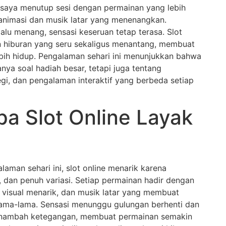
saya menutup sesi dengan permainan yang lebih
 animasi dan musik latar yang menenangkan.
alu menang, sensasi keseruan tetap terasa. Slot
 hiburan yang seru sekaligus menantang, membuat
ebih hidup. Pengalaman sehari ini menunjukkan bahwa
hanya soal hadiah besar, tetapi juga tentang
egi, dan pengalaman interaktif yang berbeda setiap
a Slot Online Layak
aman sehari ini, slot online menarik karena
if, dan penuh variasi. Setiap permainan hadir dengan
i visual menarik, dan musik latar yang membuat
ama-lama. Sensasi menunggu gulungan berhenti dan
nambah ketegangan, membuat permainan semakin