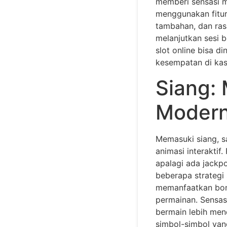
memberi sensasi m
menggunakan fitur
tambahan, dan ras
melanjutkan sesi 
slot online bisa d
kesempatan di kasi
Siang: 
Moder
Memasuki siang, s
animasi interakti
apalagi ada jackp
beberapa strategi 
memanfaatkan bonu
permainan. Sensa
bermain lebih men
simbol-simbol yang